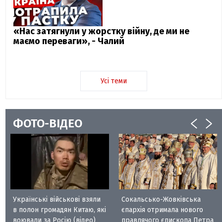
«Нас затягнули у жорстку війну, де ми не
маємо переваги», - Чалий
Усі теми
ФОТО-ВІДЕО
Українські військові взяли
Сокальсько-Жовківська
в полон громадян Китаю, які
єпархія отримала нового
воювали за Росію (відео)
правлячого єпископа Петра