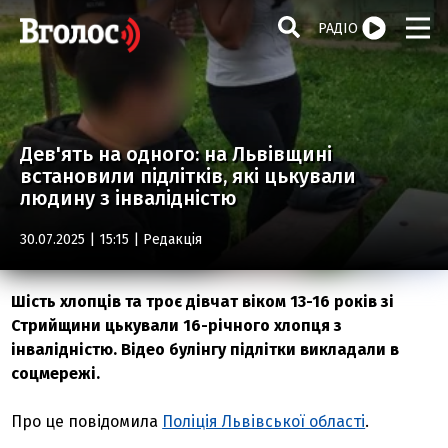
РАДІО
Дев'ять на одного: на Львівщині
встановили підлітків, які цькували
людину з інвалідністю
30.07.2025 | 15:15 |
Редакція
Шість хлопців та троє дівчат віком 13-16 років зі
Стрийщини цькували 16-річного хлопця з
інвалідністю. Відео булінгу підлітки викладали в
соцмережі.
Про це повідомила
Поліція Львівської області
.