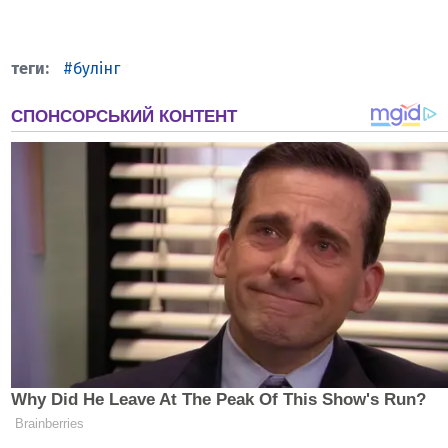
булінг