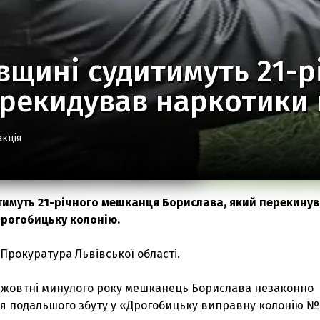
вщині судитимуть 21-р
рекидував наркотики 
акція
тимуть 21-річного мешканця Борислава, який перекинув
Дрогобицьку колонію.
Прокуратура Львівської області.
у жовтні минулого року мешканець Борислава незаконно
ля подальшого збуту у «Дрогобицьку виправну колонію №