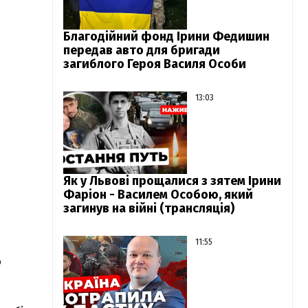
Благодійний фонд Ірини Федишин
передав авто для бригади
загиблого Героя Василя Особи
13:03
Як у Львові прощалися з зятем Ірини
Фаріон - Василем Особою, який
загинув на війні (трансляція)
11:55
ю