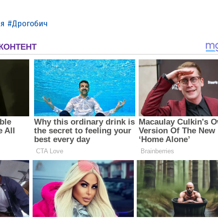
ія
Дрогобич