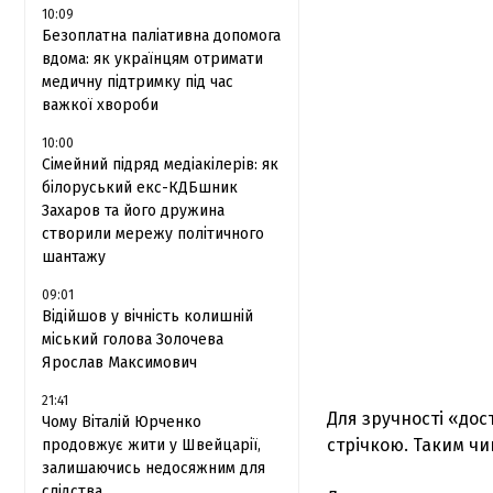
10:09
Безоплатна паліативна допомога
вдома: як українцям отримати
медичну підтримку під час
важкої хвороби
10:00
Сімейний підряд медіакілерів: як
білоруський екс-КДБшник
Захаров та його дружина
створили мережу політичного
шантажу
09:01
Відійшов у вічність колишній
міський голова Золочева
Ярослав Максимович
21:41
Для зручності «до
Чому Віталій Юрченко
стрічкою. Таким чи
продовжує жити у Швейцарії,
залишаючись недосяжним для
слідства