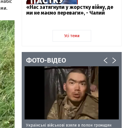
набіс
«Нас затягнули у жорстку війну, де
ями.
ми не маємо переваги», - Чалий
Усі теми
ФОТО-ВІДЕО
у-35
Українські військові взяли в полон громадян