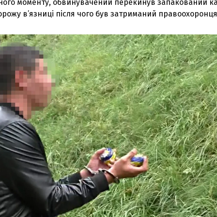
ого моменту, обвинувачений перекинув запакований ка
орожу в’язниці після чого був затриманий правоохоронц
З'явилося відео знищеного ворожого С