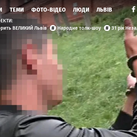
И
ТЕМИ
ФОТО-ВІДЕО
ЛЮДИ
ЛЬВІВ
орить ВЕЛИКИЙ Львів
Народне толк-шоу
31 рік Нез