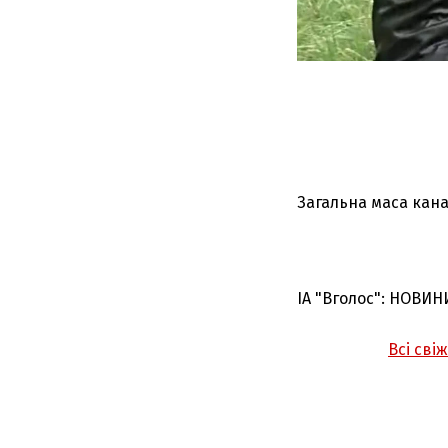
Загальна маса канаб
ІА "Вголос": НОВИН
Всі сві