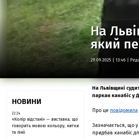
На Льві
який пе
29.09.2025 | 13:46 |
Ред
На Львівщині суди
паркан канабіс у 
НОВИНИ
Про це
повідомила
22:24
«Колір відстані» — виставка, що
Зазначається, що 
говорить мовою кольору, нитки
та лінії
придбав канабіс д