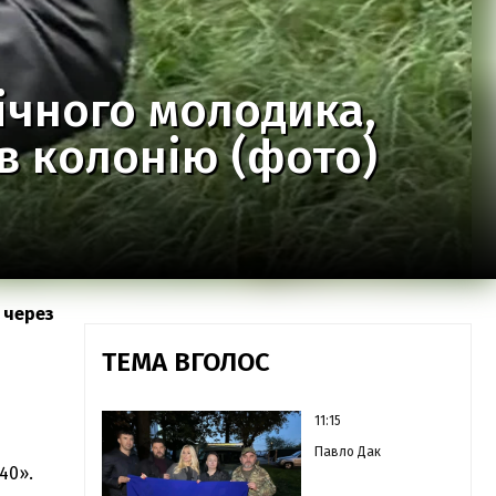
ічного молодика,
в колонію (фото)
 через
ТЕМА ВГОЛОС
11:15
Павло Дак
40».