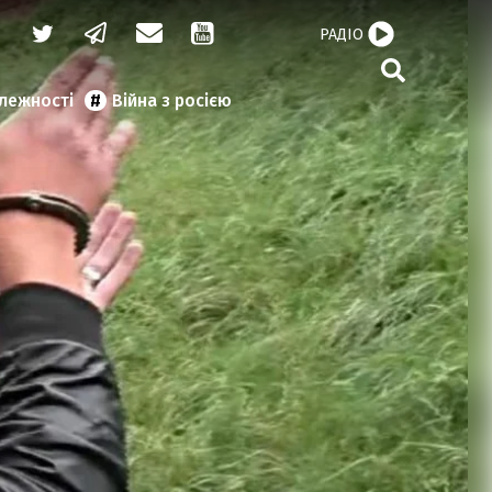
РАДІО
алежності
Війна з росією