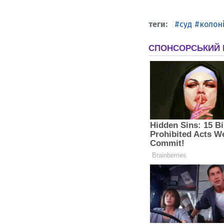
суд
колон