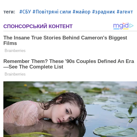
СБУ
Повітряні сили
майор
зрадник
агент