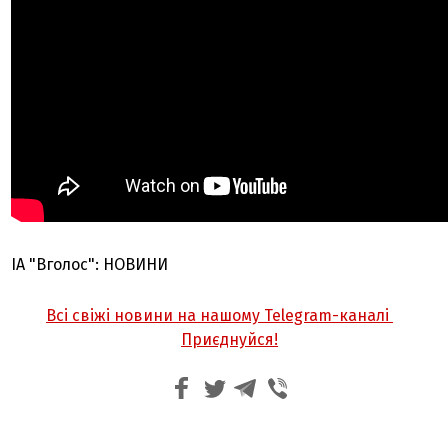
ІА "Вголос": НОВИНИ
Всі свіжі новини на нашому Telegram-каналі
Приєднуйся!