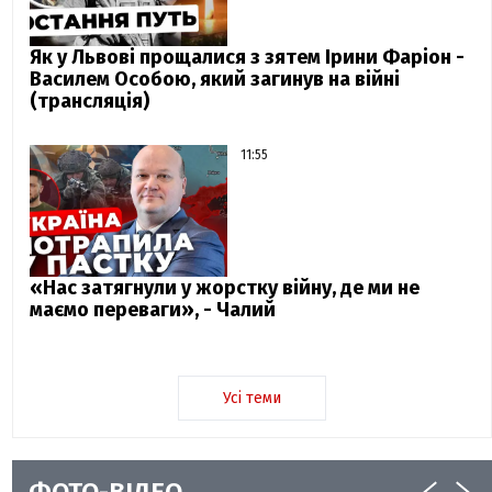
Як у Львові прощалися з зятем Ірини Фаріон -
Василем Особою, який загинув на війні
(трансляція)
11:55
«Нас затягнули у жорстку війну, де ми не
маємо переваги», - Чалий
Усі теми
ФОТО-ВІДЕО