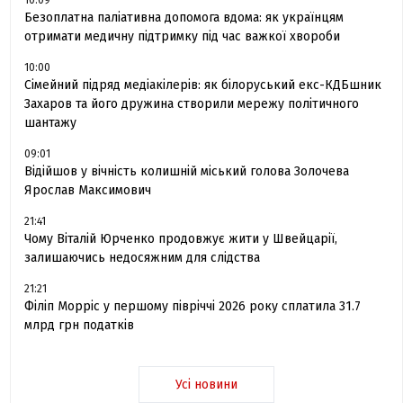
Безоплатна паліативна допомога вдома: як українцям
отримати медичну підтримку під час важкої хвороби
10:00
Сімейний підряд медіакілерів: як білоруський екс-КДБшник
Захаров та його дружина створили мережу політичного
шантажу
09:01
Відійшов у вічність колишній міський голова Золочева
Ярослав Максимович
21:41
Чому Віталій Юрченко продовжує жити у Швейцарії,
залишаючись недосяжним для слідства
21:21
Філіп Морріс у першому півріччі 2026 року сплатила 31.7
млрд грн податків
Усі новини