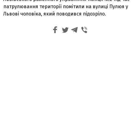
патрулювання території помітили на вулиці Пулюя у
Львові чоловіка, який поводився підозріло.