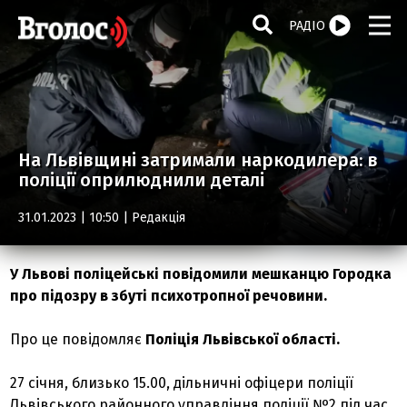
РАДІО
На Львівщині затримали наркодилера: в
поліції оприлюднили деталі
31.01.2023 | 10:50 |
Редакція
У Львові поліцейські повідомили мешканцю Городка
про підозру в збуті психотропної речовини.
Про це повідомляє
Поліція Львівської області.
27 січня, близько 15.00, дільничні офіцери поліції
Львівського районного управління поліції №2 під час