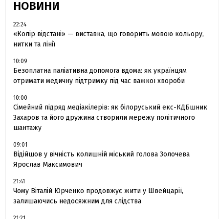
НОВИНИ
22:24
«Колір відстані» — виставка, що говорить мовою кольору,
нитки та лінії
10:09
Безоплатна паліативна допомога вдома: як українцям
отримати медичну підтримку під час важкої хвороби
10:00
Сімейний підряд медіакілерів: як білоруський екс-КДБшник
Захаров та його дружина створили мережу політичного
шантажу
09:01
Відійшов у вічність колишній міський голова Золочева
Ярослав Максимович
21:41
Чому Віталій Юрченко продовжує жити у Швейцарії,
залишаючись недосяжним для слідства
21:21