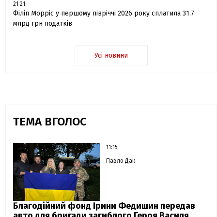
21:21
Філіп Морріс у першому півріччі 2026 року сплатила 31.7
млрд грн податків
Усі новини
ТЕМА ВГОЛОС
11:15
Павло Дак
Благодійний фонд Ірини Федишин передав
авто для бригади загиблого Героя Василя