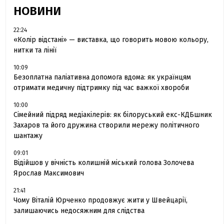
НОВИНИ
22:24
«Колір відстані» — виставка, що говорить мовою кольору,
нитки та лінії
10:09
Безоплатна паліативна допомога вдома: як українцям
отримати медичну підтримку під час важкої хвороби
10:00
Сімейний підряд медіакілерів: як білоруський екс-КДБшник
Захаров та його дружина створили мережу політичного
шантажу
09:01
Відійшов у вічність колишній міський голова Золочева
Ярослав Максимович
21:41
Чому Віталій Юрченко продовжує жити у Швейцарії,
залишаючись недосяжним для слідства