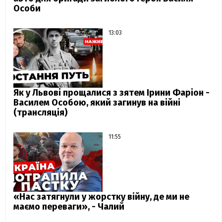
Особи
13:03
Як у Львові прощалися з зятем Ірини Фаріон -
Василем Особою, який загинув на війні
(трансляція)
11:55
«Нас затягнули у жорстку війну, де ми не
маємо переваги», - Чалий