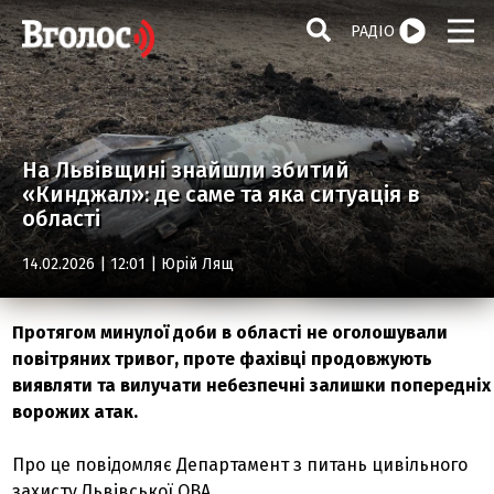
РАДІО
На Львівщині знайшли збитий
«Кинджал»: де саме та яка ситуація в
області
14.02.2026 | 12:01 |
Юрій Лящ
Протягом минулої доби в області не оголошували
повітряних тривог, проте фахівці продовжують
виявляти та вилучати небезпечні залишки попередніх
ворожих атак.
Про це повідомляє Департамент з питань цивільного
захисту Львівської ОВА.