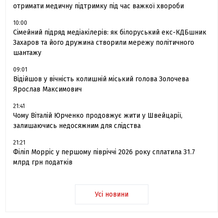
отримати медичну підтримку під час важкої хвороби
10:00
Сімейний підряд медіакілерів: як білоруський екс-КДБшник
Захаров та його дружина створили мережу політичного
шантажу
09:01
Відійшов у вічність колишній міський голова Золочева
Ярослав Максимович
21:41
Чому Віталій Юрченко продовжує жити у Швейцарії,
залишаючись недосяжним для слідства
21:21
Філіп Морріс у першому півріччі 2026 року сплатила 31.7
млрд грн податків
Усі новини