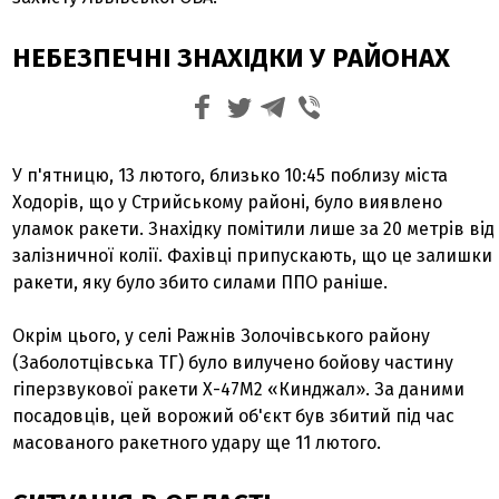
НЕБЕЗПЕЧНІ ЗНАХІДКИ У РАЙОНАХ
У п'ятницю, 13 лютого, близько 10:45 поблизу міста
Ходорів, що у Стрийському районі, було виявлено
уламок ракети. Знахідку помітили лише за 20 метрів від
залізничної колії. Фахівці припускають, що це залишки
ракети, яку було збито силами ППО раніше.
Окрім цього, у селі Ражнів Золочівського району
(Заболотцівська ТГ) було вилучено бойову частину
гіперзвукової ракети Х-47М2 «Кинджал». За даними
посадовців, цей ворожий об'єкт був збитий під час
масованого ракетного удару ще 11 лютого.