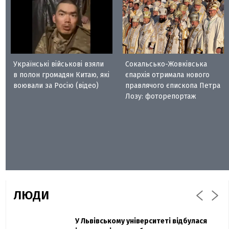
Українські військові взяли
Сокальсько-Жовківська
в полон громадян Китаю, які
єпархія отримала нового
воювали за Росію (відео)
правлячого єпископа Петра
Лозу: фоторепортаж
ЛЮДИ
Захисник "Азовсталі" Діанов вдруге
У Львівському університеті відбулася
Павло Дак