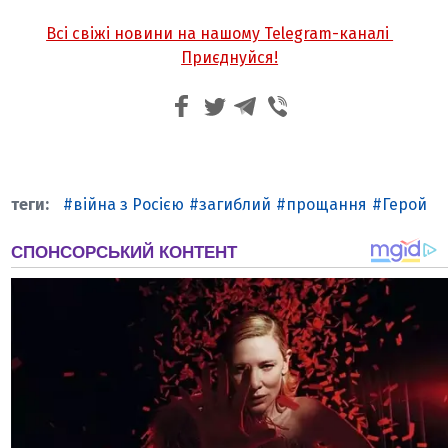
Всі свіжі новини на нашому Telegram-каналі
Приєднуйся!
війна з Росією
загиблий
прощання
Герой