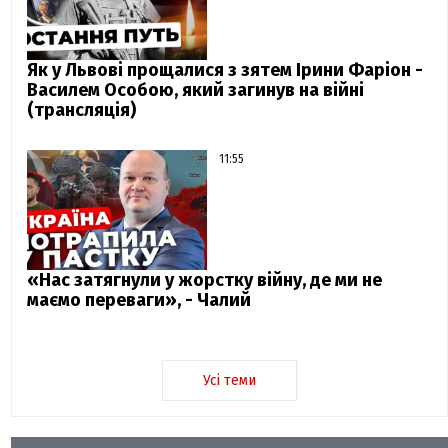
Як у Львові прощалися з зятем Ірини Фаріон -
Василем Особою, який загинув на війні
(трансляція)
11:55
«Нас затягнули у жорстку війну, де ми не
маємо переваги», - Чалий
Усі теми