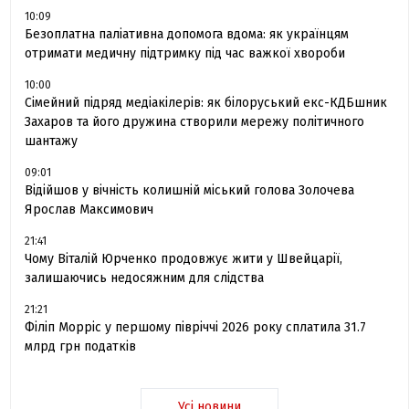
10:09
Безоплатна паліативна допомога вдома: як українцям
отримати медичну підтримку під час важкої хвороби
10:00
Сімейний підряд медіакілерів: як білоруський екс-КДБшник
Захаров та його дружина створили мережу політичного
шантажу
09:01
Відійшов у вічність колишній міський голова Золочева
Ярослав Максимович
21:41
Чому Віталій Юрченко продовжує жити у Швейцарії,
залишаючись недосяжним для слідства
21:21
Філіп Морріс у першому півріччі 2026 року сплатила 31.7
млрд грн податків
Усі новини