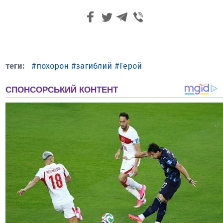
похорон
загиблий
Герой