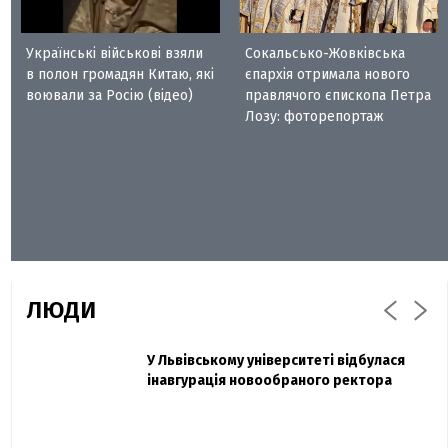
Українські військові взяли
Сокальсько-Жовківська
в полон громадян Китаю, які
єпархія отримала нового
воювали за Росію (відео)
правлячого єпископа Петра
Лозу: фоторепортаж
ЛЮДИ
Захисник "Азовсталі" Діанов вдруге
У Львівському університеті відбулася
Павло Дак
одружився та показав фото з весілля
інавгурація новообраного ректора
«Час не лікує, лише притуплює біль»:
сестра загиблого під Бахмутом Воїна з
Буковини розповіла про брата