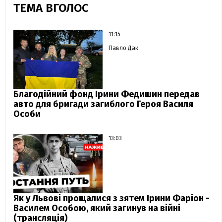
ТЕМА ВГОЛОС
11:15
Павло Дак
Благодійний фонд Ірини Федишин передав
авто для бригади загиблого Героя Василя
Особи
13:03
Як у Львові прощалися з зятем Ірини Фаріон -
Василем Особою, який загинув на війні
(трансляція)