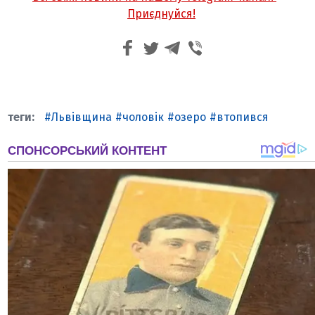
Приєднуйся!
Львівщина
чоловік
озеро
втопився