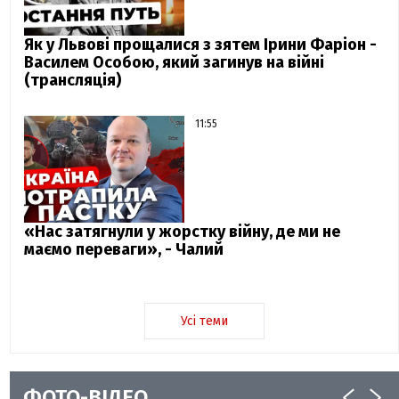
Як у Львові прощалися з зятем Ірини Фаріон -
Василем Особою, який загинув на війні
(трансляція)
11:55
«Нас затягнули у жорстку війну, де ми не
маємо переваги», - Чалий
Усі теми
ФОТО-ВІДЕО