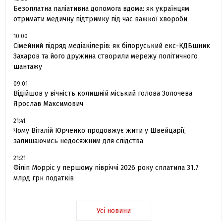
Безоплатна паліативна допомога вдома: як українцям
отримати медичну підтримку під час важкої хвороби
10:00
Сімейний підряд медіакілерів: як білоруський екс-КДБшник
Захаров та його дружина створили мережу політичного
шантажу
09:01
Відійшов у вічність колишній міський голова Золочева
Ярослав Максимович
21:41
Чому Віталій Юрченко продовжує жити у Швейцарії,
залишаючись недосяжним для слідства
21:21
Філіп Морріс у першому півріччі 2026 року сплатила 31.7
млрд грн податків
Усі новини