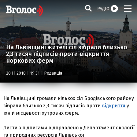
РАДІО
На Львівщині жителі сіл зібрали близько
2,3 тисяч підписів проти відкриття
норкових ферм
20.11.2018 | 19:31 |
Редакція
На Львівщині громади кількох сіл Бродівського району
зібрали близько 2,3 тисяч підписів проти
відкриття
у
їхній місцевості хутрових ферм.
Листи з підписами відправлено у Департамент екології
та природних ресурсів Львівської