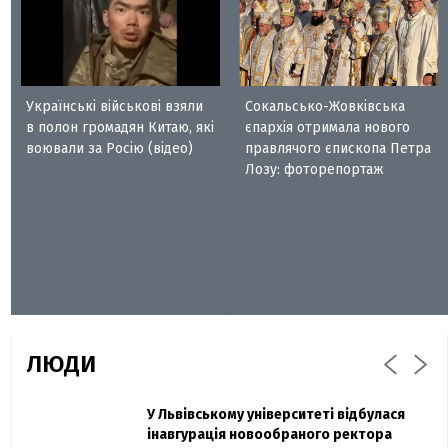
Українські військові взяли
Сокальсько-Жовківська
в полон громадян Китаю, які
єпархія отримала нового
воювали за Росію (відео)
правлячого єпископа Петра
Лозу: фоторепортаж
ЛЮДИ
Захисник "Азовсталі" Діанов вдруге
У Львівському університеті відбулася
Павло Дак
одружився та показав фото з весілля
інавгурація новообраного ректора
«Час не лікує, лише притуплює біль»: