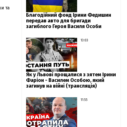
и та
Благодійний фонд Ірини Федишин
передав авто для бригади
загиблого Героя Василя Особи
13:03
Як у Львові прощалися з зятем Ірини
Фаріон - Василем Особою, який
загинув на війні (трансляція)
11:55