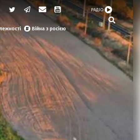
РАДІО
алежності
Війна з росією