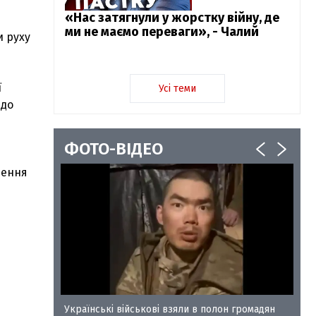
«Нас затягнули у жорстку війну, де
ми не маємо переваги», - Чалий
и руху
ї
Усі теми
 до
ФОТО-ВІДЕО
нення
у-35
Українські військові взяли в полон громадян