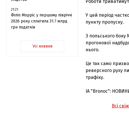
Роботи триватимуть
21:21
У цей період частк
Філіп Морріс у першому півріччі
2026 року сплатила 31.7 млрд
пункту пропуску.
грн податків
З польського боку 
прогонової надбудо
Усі новини
нього.
Це так само призв
реверсного руху л
трафіку.
ІА "Вголос": НОВИН
Всі сві