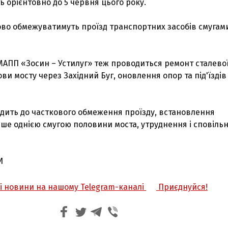
 орієнтовно до 5 червня цього року.
ово обмежуватимуть проїзд транспортних засобів смугам
МАПП «Зосин – Устилуг» теж проводиться ремонт сталево
ви мосту через Західний Буг, оновлення опор та під'їздів
одить до часткового обмеження проїзду, встановлення
ише однією смугою половини моста, утруднення і сповіль
И
жі новини на нашому Telegram-каналі
Приєднуйся!
З'явилося відео знищеного ворожого С