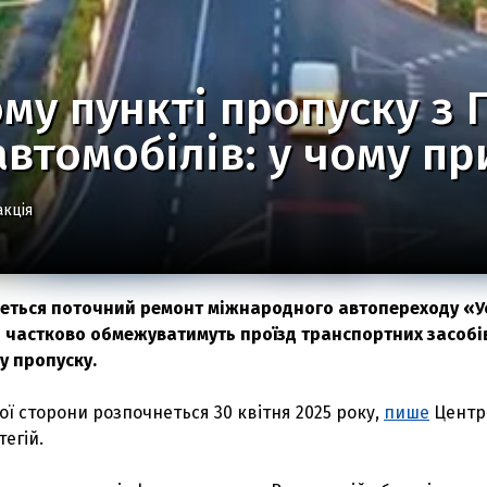
ому пункті пропуску з
автомобілів: у чому п
акція
еться поточний ремонт міжнародного автопереходу «У
о частково обмежуватимуть проїзд транспортних засобі
у пропуску.
ої сторони розпочнеться 30 квітня 2025 року,
пише
Центр
егій.