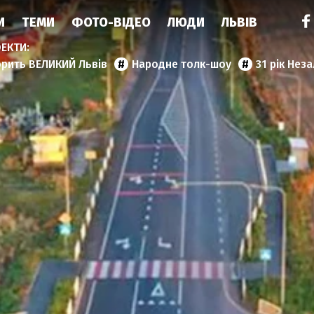
И
ТЕМИ
ФОТО-ВІДЕО
ЛЮДИ
ЛЬВІВ
орить ВЕЛИКИЙ Львів
Народне толк-шоу
31 рік Нез