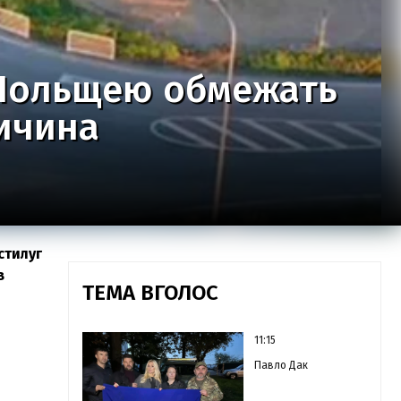
 Польщею обмежать
ричина
стилуг
в
ТЕМА ВГОЛОС
11:15
Павло Дак