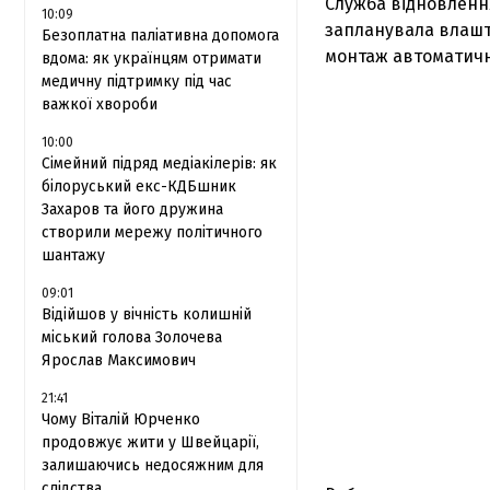
Служба відновлення
10:09
запланувала влашт
Безоплатна паліативна допомога
монтаж автоматичн
вдома: як українцям отримати
медичну підтримку під час
важкої хвороби
10:00
Сімейний підряд медіакілерів: як
білоруський екс-КДБшник
Захаров та його дружина
створили мережу політичного
шантажу
09:01
Відійшов у вічність колишній
міський голова Золочева
Ярослав Максимович
21:41
Чому Віталій Юрченко
продовжує жити у Швейцарії,
залишаючись недосяжним для
слідства