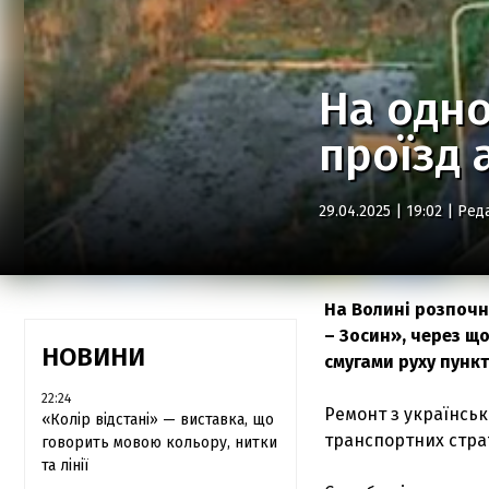
На одн
проїзд 
29.04.2025 | 19:02 |
Ред
На Волині розпочн
– Зосин», через щ
НОВИНИ
смугами руху пункт
22:24
Ремонт з українськ
«Колір відстані» — виставка, що
транспортних страт
говорить мовою кольору, нитки
та лінії