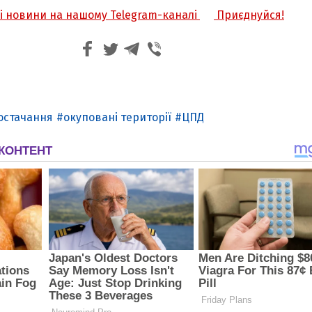
жі новини на нашому Telegram-каналі
Приєднуйся!
остачання
окуповані території
ЦПД