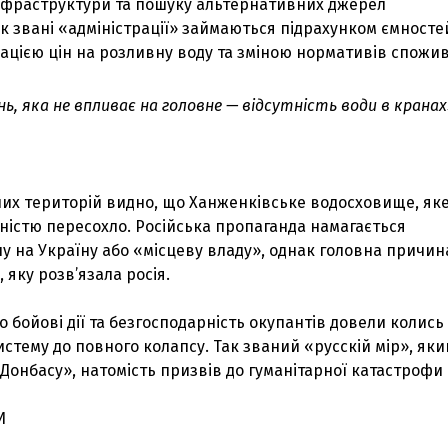
інфраструктури та пошуку альтернативних джерел
к звані «адміністрації» займаються підрахунком ємносте
сацією цін на розливну воду та зміною нормативів спожи
нь, яка не впливає на головне — відсутність води в кранах
них територій видно, що Ханженківське водосховище, як
ністю пересохло. Російська пропаганда намагається
у на Україну або «місцеву владу», однак головна причин
 яку розв’язала росія.
 бойові дії та безгосподарність окупантів довели колись
стему до повного колапсу. Так званий «русскій мір», яки
Донбасу», натомість призвів до гуманітарної катастрофи
И
З'явилося відео знищеного ворожого С