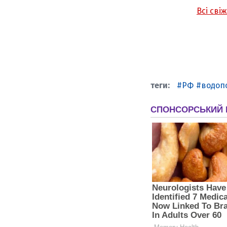
Всі сві
РФ
водоп