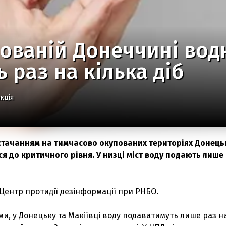
ованій Донеччині водн
 раз на кілька діб
кція
стачанням на тимчасово окупованих територіях Донець
я до критичного рівня. У низці міст воду подають лише
Центр протидії дезінформації при РНБО.
и, у Донецьку та Макіївці воду подаватимуть лише раз н