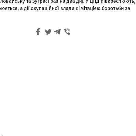
Іловайську та Зугресі раз на два дні. У ЦПД підкреслюють
ється, а дії окупаційної влади є імітацією боротьби за