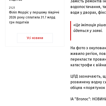
Замість ремонтів 
водопостачання, та
21:21
води у дворах, фік
Філіп Морріс у першому півріччі
2026 року сплатила 31.7 млрд
грн податків
«Це імітація ріше
йдеться у заяві.
Усі новини
На фото з окупова
живило регіон, пов
перекласти провин
катастрофи є війна,
ЦПД зазначають, що
розвинену водну си
обіцяв «порятунок 
ІА "Вголос": НОВИН