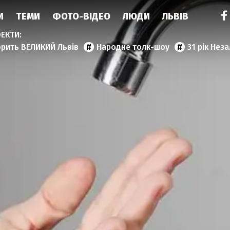
И
ТЕМИ
ФОТО-ВІДЕО
ЛЮДИ
ЛЬВІВ
орить ВЕЛИКИЙ Львів
Народне толк-шоу
31 рік Нез