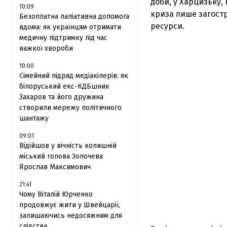
доби, у Харцизьку, 
10:09
криза лише загострю
Безоплатна паліативна допомога
ресурси.
вдома: як українцям отримати
медичну підтримку під час
важкої хвороби
10:00
Сімейний підряд медіакілерів: як
білоруський екс-КДБшник
Захаров та його дружина
створили мережу політичного
шантажу
09:01
Відійшов у вічність колишній
міський голова Золочева
Ярослав Максимович
21:41
Чому Віталій Юрченко
продовжує жити у Швейцарії,
залишаючись недосяжним для
слідства