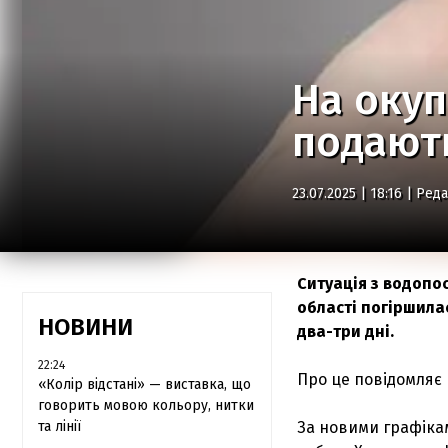
На окуп
подають
23.07.2025 | 18:16 |
Реда
Ситуація з водопо
області погіршилас
НОВИНИ
два-три дні.
22:24
Про це повідомляє 
«Колір відстані» — виставка, що
говорить мовою кольору, нитки
та лінії
За новими графікам