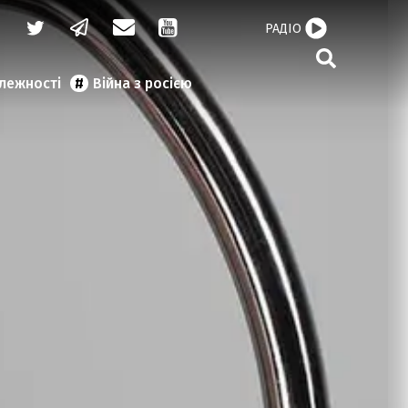
РАДІО
алежності
Війна з росією