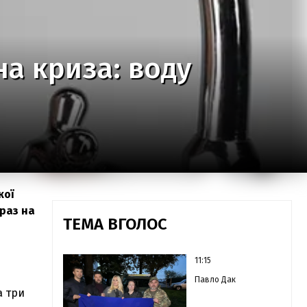
а криза: воду
кої
 раз на
ТЕМА ВГОЛОС
11:15
Павло Дак
а три