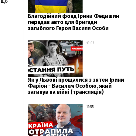
, що
Благодійний фонд Ірини Федишин
передав авто для бригади
загиблого Героя Василя Особи
13:03
Як у Львові прощалися з зятем Ірини
Фаріон - Василем Особою, який
загинув на війні (трансляція)
11:55