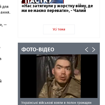
«Нас затягнули у жорстку війну, де
й для
ми не маємо переваги», - Чалий
вання.
», —
Усі теми
е
ФОТО-ВІДЕО
а
й
у-35
Українські військові взяли в полон громадян