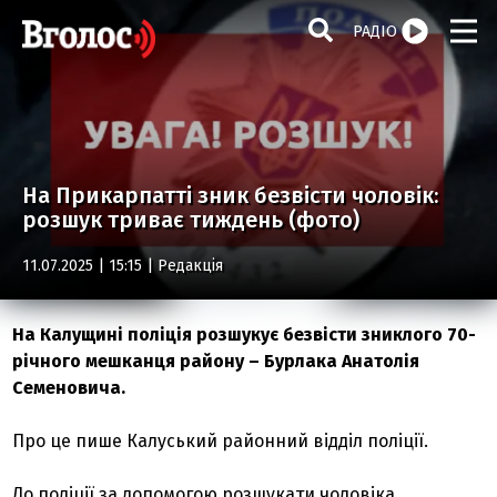
РАДІО
На Прикарпатті зник безвісти чоловік:
розшук триває тиждень (фото)
11.07.2025 | 15:15 |
Редакція
На Калущині поліція розшукує безвісти зниклого 70-
річного мешканця району – Бурлака Анатолія
Семеновича.
Про це пише Калуський районний відділ поліції.
До поліції за допомогою розшукати чоловіка