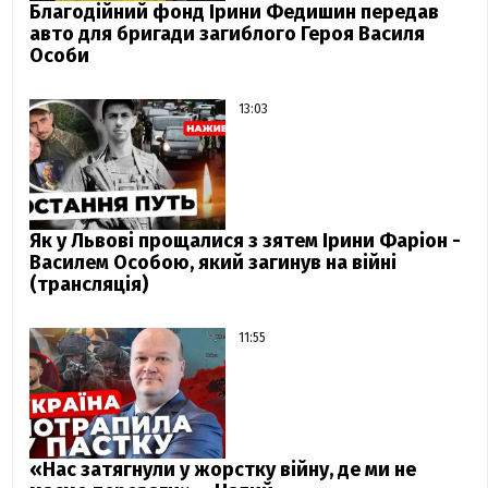
Благодійний фонд Ірини Федишин передав
авто для бригади загиблого Героя Василя
Особи
13:03
Як у Львові прощалися з зятем Ірини Фаріон -
Василем Особою, який загинув на війні
(трансляція)
11:55
«Нас затягнули у жорстку війну, де ми не