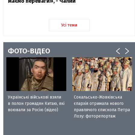
маємо переваги», - Чалий
Усі теми
ФОТО-ВІДЕО
Українські військові взяли
Сокальсько-Жовківська
в полон громадян Китаю, які
єпархія отримала нового
воювали за Росію (відео)
правлячого єпископа Петра
Лозу: фоторепортаж