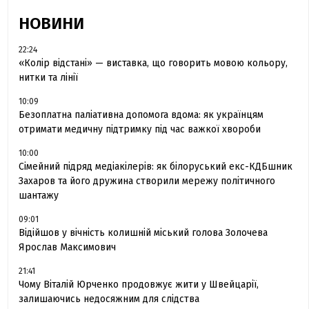
НОВИНИ
22:24
«Колір відстані» — виставка, що говорить мовою кольору,
нитки та лінії
10:09
Безоплатна паліативна допомога вдома: як українцям
отримати медичну підтримку під час важкої хвороби
10:00
Сімейний підряд медіакілерів: як білоруський екс-КДБшник
Захаров та його дружина створили мережу політичного
шантажу
09:01
Відійшов у вічність колишній міський голова Золочева
Ярослав Максимович
21:41
Чому Віталій Юрченко продовжує жити у Швейцарії,
залишаючись недосяжним для слідства