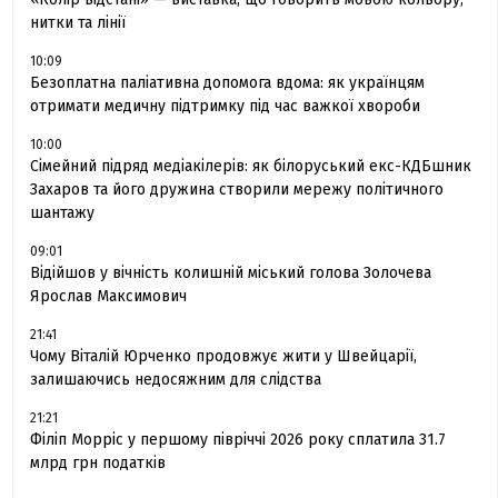
нитки та лінії
10:09
Безоплатна паліативна допомога вдома: як українцям
отримати медичну підтримку під час важкої хвороби
10:00
Сімейний підряд медіакілерів: як білоруський екс-КДБшник
Захаров та його дружина створили мережу політичного
шантажу
09:01
Відійшов у вічність колишній міський голова Золочева
Ярослав Максимович
21:41
Чому Віталій Юрченко продовжує жити у Швейцарії,
залишаючись недосяжним для слідства
21:21
Філіп Морріс у першому півріччі 2026 року сплатила 31.7
млрд грн податків