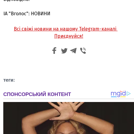
ІА "Вголос": НОВИНИ
Всі свіжі новини на нашому Telegram-каналі
Приєднуйся!