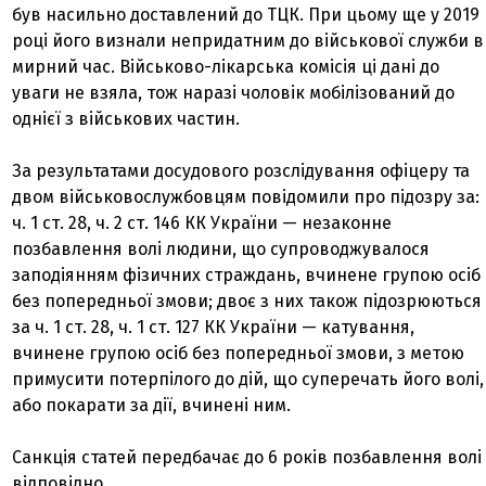
був насильно доставлений до ТЦК. При цьому ще у 2019
році його визнали непридатним до військової служби в
мирний час. Військово-лікарська комісія ці дані до
уваги не взяла, тож наразі чоловік мобілізований до
однієї з військових частин.
За результатами досудового розслідування офіцеру та
двом військовослужбовцям повідомили про підозру за:
ч. 1 ст. 28, ч. 2 ст. 146 КК України — незаконне
позбавлення волі людини, що супроводжувалося
заподіянням фізичних страждань, вчинене групою осіб
без попередньої змови; двоє з них також підозрюються
за ч. 1 ст. 28, ч. 1 ст. 127 КК України — катування,
вчинене групою осіб без попередньої змови, з метою
примусити потерпілого до дій, що суперечать його волі,
або покарати за дії, вчинені ним.
Санкція статей передбачає до 6 років позбавлення волі
відповідно.