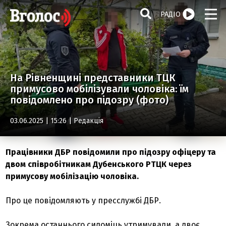
РАДІО
На Рівненщині представники ТЦК
примусово мобілізували чоловіка: їм
повідомлено про підозру (фото)
03.06.2025 | 15:26 |
Редакція
Працівники ДБР повідомили про підозру офіцеру та
двом співробітникам Дубенського РТЦК через
примусову мобілізацію чоловіка.
Про це повідомляють у пресслужбі ДБР.
Зокрема останнього силоміць утримували, а двоє