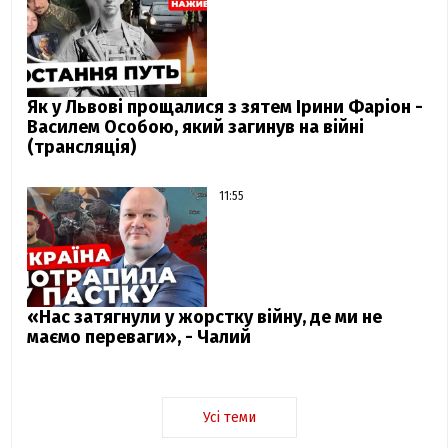
Як у Львові прощалися з зятем Ірини Фаріон -
Василем Особою, який загинув на війні
(трансляція)
11:55
«Нас затягнули у жорстку війну, де ми не
маємо переваги», - Чалий
Усі теми