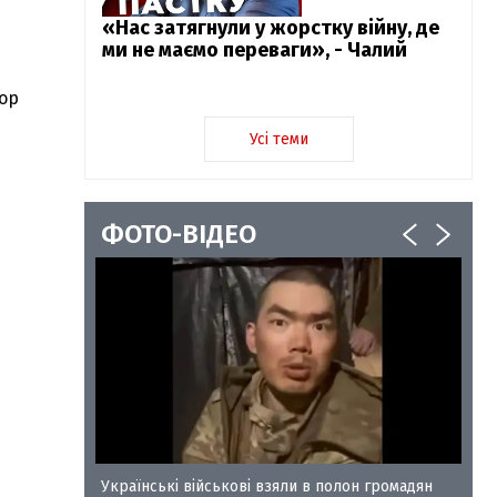
«Нас затягнули у жорстку війну, де
ми не маємо переваги», - Чалий
пор
Усі теми
ФОТО-ВІДЕО
у-35
Українські військові взяли в полон громадян