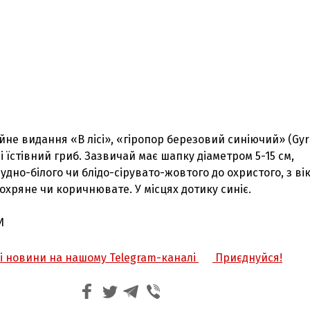
не видання «В лісі», «гіропор березовий синіючий» (Gy
і їстівний гриб. Зазвичай має шапку діаметром 5-15 см,
удно-білого чи блідо-сірувато-жовтого до охристого, з ві
охряне чи коричнювате. У місцях дотику синіє.
И
жі новини на нашому Telegram-каналі
Приєднуйся!