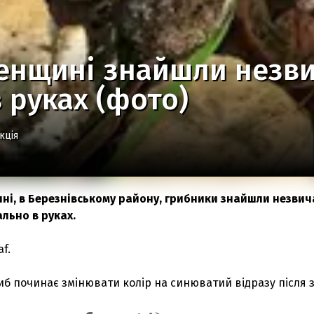
енщині знайшли незви
 руках (фото)
кція
ні, в Березнівському району, грибники знайшли незви
ально в руках.
af.
риб починає змінювати колір на синюватий відразу після з