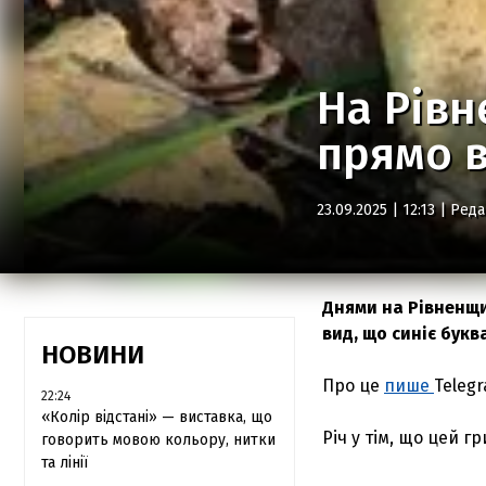
На Рівн
прямо в
23.09.2025 | 12:13 |
Реда
Днями на Рівненщи
вид, що синіє букв
НОВИНИ
Про це
пише
Telegr
22:24
«Колір відстані» — виставка, що
Річ у тім, що цей г
говорить мовою кольору, нитки
та лінії