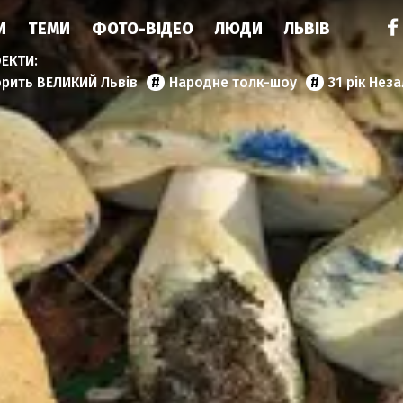
И
ТЕМИ
ФОТО-ВІДЕО
ЛЮДИ
ЛЬВІВ
орить ВЕЛИКИЙ Львів
Народне толк-шоу
31 рік Нез