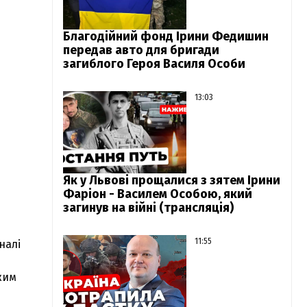
Благодійний фонд Ірини Федишин
передав авто для бригади
загиблого Героя Василя Особи
13:03
Як у Львові прощалися з зятем Ірини
Фаріон - Василем Особою, який
загинув на війні (трансляція)
11:55
налі
жим