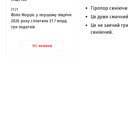
Гіропор синіючий
21:21
Філіп Морріс у першому півріччі
Це дуже смачний
2026 року сплатила 31.7 млрд
Це не заячий гри
грн податків
синіючий.
Усі новини