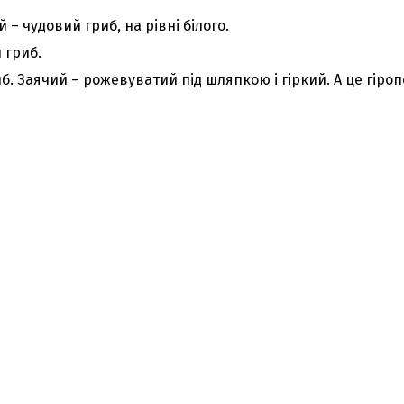
 – чудовий гриб, на рівні білого.
 гриб.
б. Заячий – рожевуватий під шляпкою і гіркий. А це гіро
З'явилося відео знищеного ворожого С