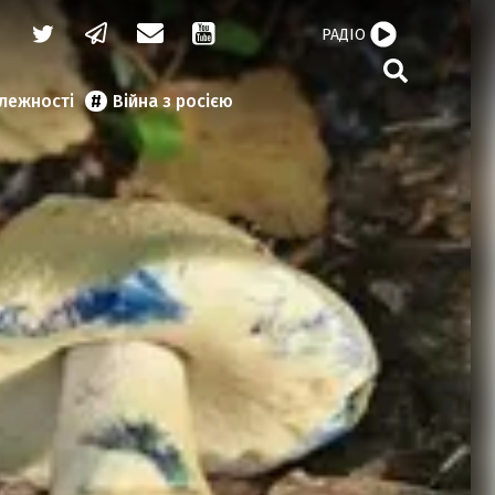
РАДІО
алежності
Війна з росією