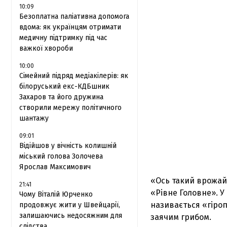
10:09
Безоплатна паліативна допомога
вдома: як українцям отримати
медичну підтримку під час
важкої хвороби
10:00
Сімейний підряд медіакілерів: як
білоруський екс-КДБшник
Захаров та його дружина
створили мережу політичного
шантажу
09:01
Відійшов у вічність колишній
міський голова Золочева
Ярослав Максимович
«Ось такий врожай 
21:41
«Рівне Головне». У
Чому Віталій Юрченко
називається «гіроп
продовжує жити у Швейцарії,
залишаючись недосяжним для
заячим грибом.
слідства