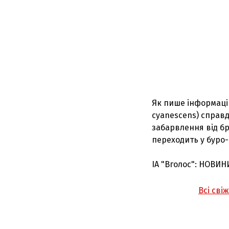
Як пише інформацій
cyanescens) справд
забарвлення від бр
переходить у буро-
ІА "Вголос": НОВИН
Всі сві