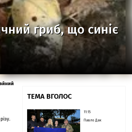
чний гриб, що синіє
чайний
ТЕМА ВГОЛОС
11:15
різу.
Павло Дак