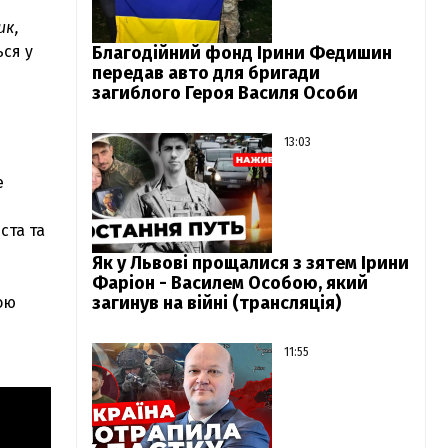
ик,
ься у
Благодійний фонд Ірини Федишин
передав авто для бригади
загиблого Героя Василя Особи
13:03
е
ста та
Як у Львові прощалися з зятем Ірини
Фаріон - Василем Особою, який
загинув на війні (трансляція)
ою
11:55