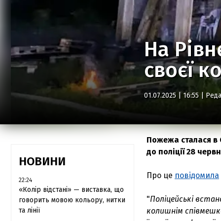
На Рівн
своєї к
01.07.2025 | 16:55 |
Реда
Пожежа сталася в 
до поліції 28 черв
НОВИНИ
Про це
повідомила
22:24
«Колір відстані» — виставка, що
"
Поліцейські встан
говорить мовою кольору, нитки
та лінії
колишнім співмешк