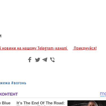
И
жі новини на нашому Telegram-каналі
Приєднуйся!
ожежа
вогонь