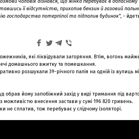
розмови чоловік дізнався, що жінка перебуває в обласному
ставшись її відсутністю, прихопив бензин й газовий пальн
ію господарства потерпілої та підпалив будинок
", - йдет
ожежників, які ліквідували загоряння. Втім, вогонь майж
ечі домашнього вжитку та помешкання.
ативно розшукали 39-річного палія на одній із вулиць мі
суд обрав йому запобіжний захід у виді тримання під варт
із можливістю внесення застави у сумі 196 820 гривень.
ки не сплатив, тож перебуває у слідчому ізоляторі.