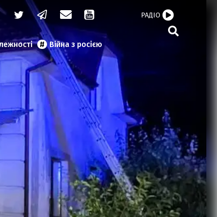
РАДІО
алежності
Війна з росією