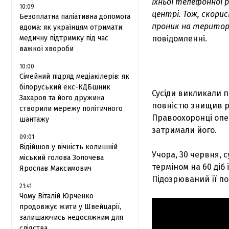
їхньої телефонної 
10:09
центрі. Тож, скори
Безоплатна паліативна допомога
проник на територ
вдома: як українцям отримати
медичну підтримку під час
повідомленні.
важкої хвороби
10:00
Сімейний підряд медіакілерів: як
білоруський екс-КДБшник
Сусіди викликали п
Захаров та його дружина
повністю знищив р
створили мережу політичного
Правоохоронці опер
шантажу
затримали його.
09:01
Відійшов у вічність колишній
Учора, 30 червня, 
міський голова Золочева
терміном на 60 діб 
Ярослав Максимович
Підозрюваний її по
21:41
Чому Віталій Юрченко
продовжує жити у Швейцарії,
залишаючись недосяжним для
слідства