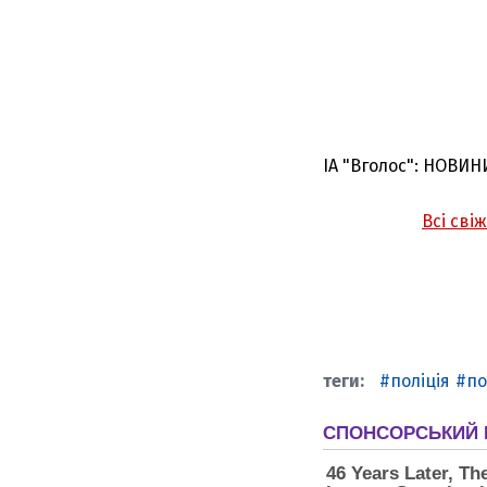
ІА "Вголос": НОВИН
Всі сві
поліція
п