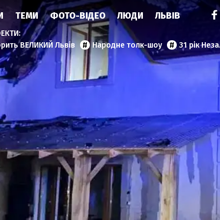
И
ТЕМИ
ФОТО-ВІДЕО
ЛЮДИ
ЛЬВІВ
орить ВЕЛИКИЙ Львів
Народне толк-шоу
31 рік Нез