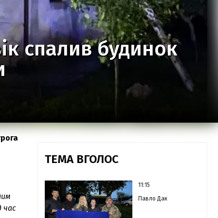
ік спалив будинок
и
трога
ТЕМА ВГОЛОС
11:15
ним
Павло Дак
 час