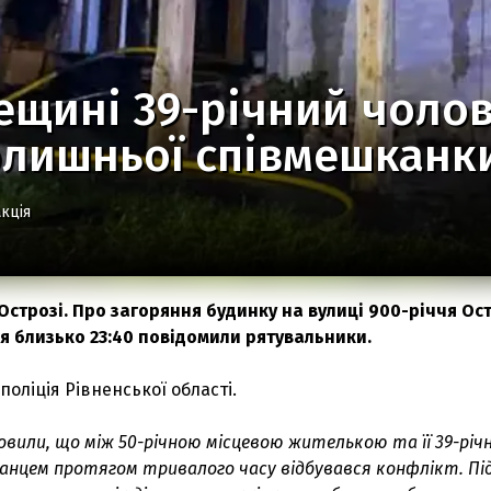
ещині 39-річний чолов
олишньої співмешканк
кція
Острозі. Про загоряння будинку на вулиці 900-річчя Ос
ня близько 23:40 повідомили рятувальники.
поліція Рівненської області.
овили, що між 50-річною місцевою жителькою та її 39-річ
анцем протягом тривалого часу відбувався конфлікт. Під