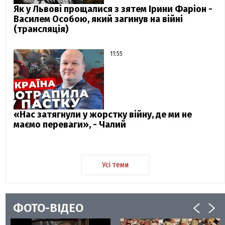
Як у Львові прощалися з зятем Ірини Фаріон -
Василем Особою, який загинув на війні
(трансляція)
11:55
«Нас затягнули у жорстку війну, де ми не
маємо переваги», - Чалий
Усі теми
ФОТО-ВІДЕО