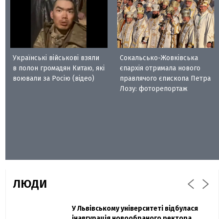
Українські військові взяли
Сокальсько-Жовківська
в полон громадян Китаю, які
єпархія отримала нового
воювали за Росію (відео)
правлячого єпископа Петра
Лозу: фоторепортаж
ЛЮДИ
Захисник "Азовсталі" Діанов вдруге
У Львівському університеті відбулася
Павло Дак
одружився та показав фото з весілля
інавгурація новообраного ректора