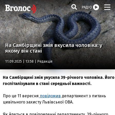
РАДІО
На Самбірщині змія вкусила чоловіка: у
якому він стані
11.09.2025 | 13:58 |
Редакція
На Самбірщині змія укусила 39-річного чоловіка. Його
госпіталізували в стані середньої важкості.
Про це 11 вересня
повідомив
департамент з питань
цивільного захисту Львівської ОВА.
Як йдеться в повідомленні департаменту, 39-річного