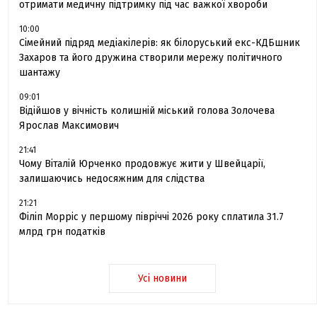
отримати медичну підтримку під час важкої хвороби
10:00
Сімейний підряд медіакілерів: як білоруський екс-КДБшник
Захаров та його дружина створили мережу політичного
шантажу
09:01
Відійшов у вічність колишній міський голова Золочева
Ярослав Максимович
21:41
Чому Віталій Юрченко продовжує жити у Швейцарії,
залишаючись недосяжним для слідства
21:21
Філіп Морріс у першому півріччі 2026 року сплатила 31.7
млрд грн податків
Усі новини