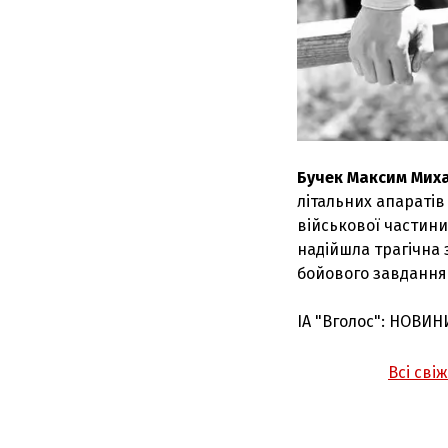
Бучек Максим Мих
літальних апаратів
військової частин
надійшла трагічна 
бойового завдання 
ІА "Вголос": НОВИН
Всі сві