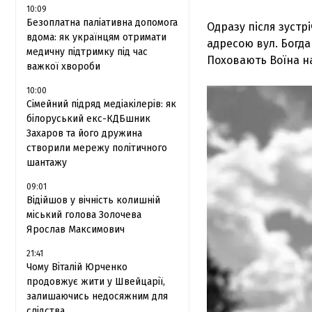
10:09
Безоплатна паліативна допомога
Одразу після зустр
вдома: як українцям отримати
адресою вул. Богда
медичну підтримку під час
Поховають Воїна н
важкої хвороби
10:00
Сімейний підряд медіакілерів: як
білоруський екс-КДБшник
Захаров та його дружина
створили мережу політичного
шантажу
09:01
Відійшов у вічність колишній
міський голова Золочева
Ярослав Максимович
21:41
Чому Віталій Юрченко
продовжує жити у Швейцарії,
залишаючись недосяжним для
слідства