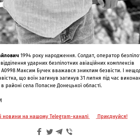
айлович
1994 року народження. Солдат, оператор безпіло
 відділення ударних безпілотних авіаційних комплексів
и А0998 Максим Бучек вважався зниклим безвісти. І нещо
звістка, що воїн загинув загинув 31 липня під час викона
в районі села Попасне Донецької області.
И
жі новини на нашому Telegram-каналі
Приєднуйся!