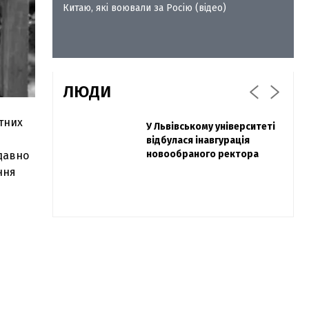
Китаю, які воювали за Росію (відео)
ЛЮДИ
тних
Захисник "Азовсталі" Діанов
У Львівському університеті
Павло Дак
вдруге одружився та
відбулася інавгурація
«Час не лікує, лише
показав фото з весілля
новообраного ректора
притуплює біль»: сестра
давно
загиблого під Бахмутом
ння
Воїна з Буковини розповіла
про брата