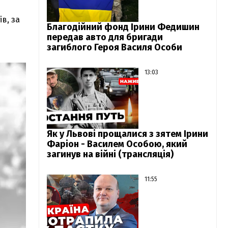
в, за
Благодійний фонд Ірини Федишин
передав авто для бригади
загиблого Героя Василя Особи
13:03
Як у Львові прощалися з зятем Ірини
Фаріон - Василем Особою, який
загинув на війні (трансляція)
11:55