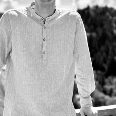
З'явилося відео знищеного ворожого С