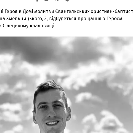
ічі Героя в Домі молитви Євангельських християн-баптисті
на Хмельницького, 3, відбудеться прощання з Героєм.
а Сілецькому кладовищі.