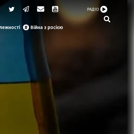
РАДІО
алежності
Війна з росією