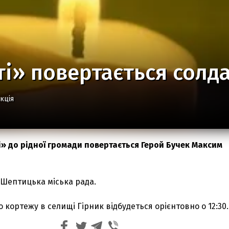
і» повертається солд
кція
і» до рідної громади повертається Герой Бучек Максим
Шептицька міська рада.
о кортежу в селищі Гірник відбудеться орієнтовно о 12:30.