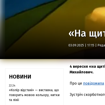
«На щит
03.09.2025 | 17:15 |
Реда
4 вересня «на щит
Михайлович.
НОВИНИ
Про це
повідомила
22:24
«Колір відстані» — виставка, що
Зустріч скорботног
говорить мовою кольору, нитки
та лінії