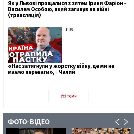
Як у Львові прощалися з зятем Ірини Фаріон -
Василем Особою, який загинув на війні
(трансляція)
11:55
«Нас затягнули у жорстку війну, де ми не
маємо переваги», - Чалий
Усі теми
ФОТО-ВІДЕО