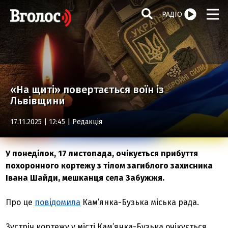
РАДІО
«На щиті» повертається воїн із
Львівщини
17.11.2025 | 12:45 |
Редакція
У понеділок, 17 листопада, очікується прибуття
похоронного кортежу з тілом загиблого захисника
Івана Шайди, мешканця села Забужжя.
Про це
повідомила
Кам’янка-Бузька міська рада.
Зустріч кортежу у місті Кам’янка-Бузька очікується