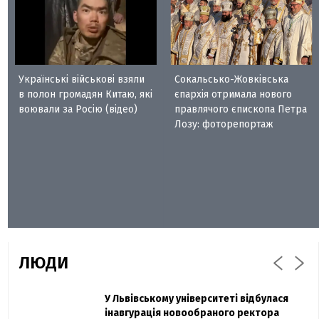
Українські військові взяли
Сокальсько-Жовківська
в полон громадян Китаю, які
єпархія отримала нового
воювали за Росію (відео)
правлячого єпископа Петра
Лозу: фоторепортаж
ЛЮДИ
Захисник "Азовсталі" Діанов вдруге
У Львівському університеті відбулася
Павло Дак
одружився та показав фото з весілля
інавгурація новообраного ректора