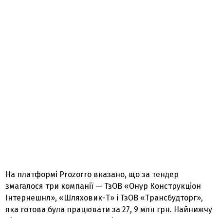
На платформі Prozorro вказано, що за тендер
змагалося три компанії — ТзОВ «Онур Конструкціон
Інтернешнл», «Шляховик-Т» і ТзОВ «Трансбудторг»,
яка готова була працювати за 27, 9 млн грн. Найнижчу