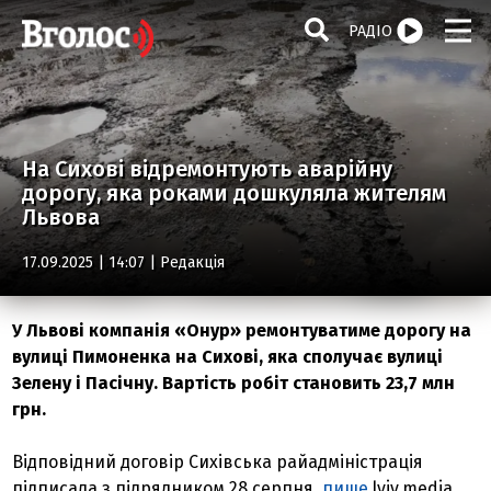
РАДІО
На Сихові відремонтують аварійну
дорогу, яка роками дошкуляла жителям
Львова
17.09.2025 | 14:07 |
Редакція
У Львові компанія «Онур» ремонтуватиме дорогу на
вулиці Пимоненка на Сихові, яка сполучає вулиці
Зелену і Пасічну. Вартість робіт становить 23,7 млн
грн.
Відповідний договір Сихівська райадміністрація
підписала з підрядником 28 серпня,
пише
lviv.media.