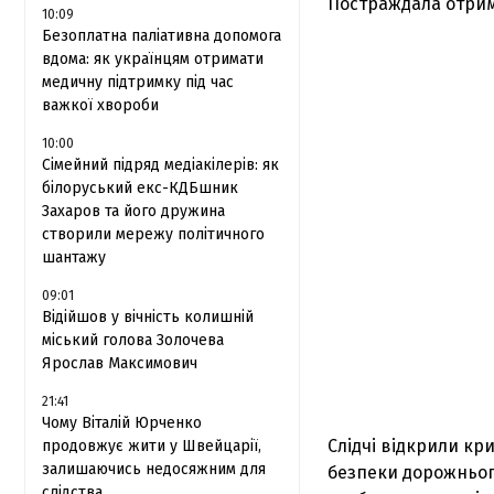
Постраждала отрим
10:09
Безоплатна паліативна допомога
вдома: як українцям отримати
медичну підтримку під час
важкої хвороби
10:00
Сімейний підряд медіакілерів: як
білоруський екс-КДБшник
Захаров та його дружина
створили мережу політичного
шантажу
09:01
Відійшов у вічність колишній
міський голова Золочева
Ярослав Максимович
21:41
Чому Віталій Юрченко
Слідчі відкрили кр
продовжує жити у Швейцарії,
залишаючись недосяжним для
безпеки дорожнього
слідства