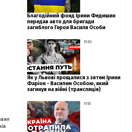
Благодійний фонд Ірини Федишин
передав авто для бригади
загиблого Героя Василя Особи
13:03
Як у Львові прощалися з зятем Ірини
Фаріон - Василем Особою, який
загинув на війні (трансляція)
11:55
авил
ків