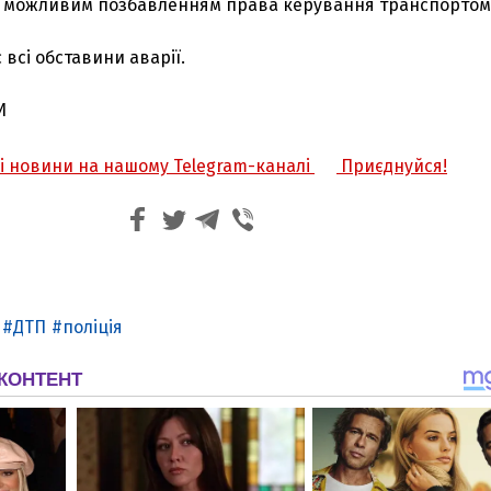
з можливим позбавленням права керування транспортом
 всі обставини аварії.
И
жі новини на нашому Telegram-каналі
Приєднуйся!
ДТП
поліція
З'явилося відео знищеного ворожого С