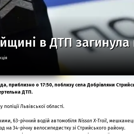
йщині в ДТП загинула
кція
ада, приблизно о 17:50, поблизу села Добрівляни Стрийс
ертельна ДТП.
 поліції Львівської області.
ними, 63-річний водій автомобіля
Nissan X-Trail
, мешканец
їзд на 34-річну велосипедистку зі Стрийського району.