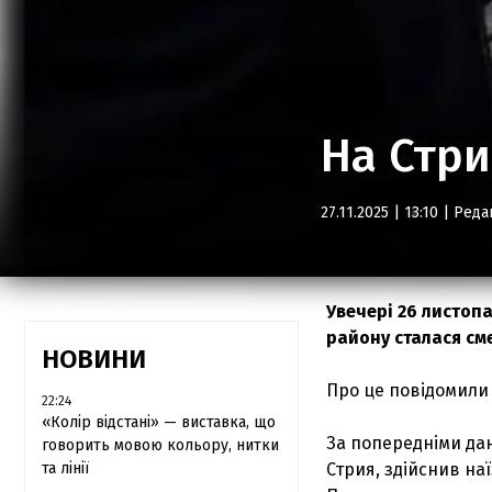
На Стри
27.11.2025 | 13:10 |
Реда
Увечері 26 листоп
району сталася см
НОВИНИ
Про це повідомили у
22:24
«Колір відстані» — виставка, що
За попередніми да
говорить мовою кольору, нитки
та лінії
Стрия, здійснив на