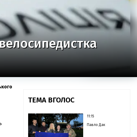
 велосипедистка
ького
ТЕМА ВГОЛОС
11:15
ь
Павло Дак