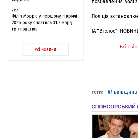
позбавлення волі 
21:21
Поліція встановлює
Філіп Морріс у першому півріччі
2026 року сплатила 31.7 млрд
грн податків
ІА "Вголос": НОВИН
Всі сві
Усі новини
Львівщина