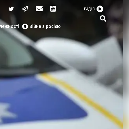
РАДІО
алежності
Війна з росією