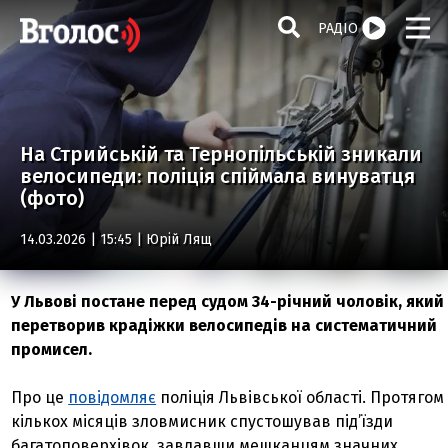
РАДІО
На Стрийській та Тернопільській зникали
велосипеди: поліція спіймала винуватця
(фото)
14.03.2026 | 15:45 |
Юрій Лящ
У Львові постане перед судом 34-річний чоловік, який
перетворив крадіжки велосипедів на систематичний
промисел.
Про це
повідомляє
поліція Львівської області. Протягом
кількох місяців зловмисник спустошував під’їзди
багатоповерхівок, завдавши мешканцям значних