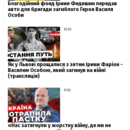
Благодійний фонд Ірини Федишин передав
авто для бригади загиблого Героя Василя
Особи
13:03
Як у Львові прощалися з зятем Ірини Фаріон -
Василем Особою, який загинув на війні
(трансляція)
11:55
«Нас затягнули у жорстку війну, де ми не