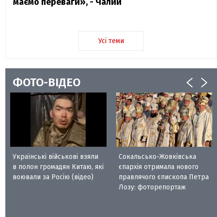
маємо переваги», - Чалий
Усі теми
ФОТО-ВІДЕО
Українські військові взяли
Сокальсько-Жовківська
в полон громадян Китаю, які
єпархія отримала нового
воювали за Росію (відео)
правлячого єпископа Петра
Лозу: фоторепортаж