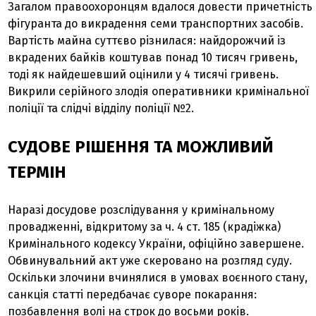
Загалом правоохоронцям вдалося довести причетність
фігуранта до викрадення семи транспортних засобів.
Вартість майна суттєво різнилася: найдорожчий із
вкрадених байків коштував понад 10 тисяч гривень,
тоді як найдешевший оцінили у 4 тисячі гривень.
Викрили серійного злодія оперативники кримінальної
поліції та слідчі відділу поліції №2.
СУДОВЕ РІШЕННЯ ТА МОЖЛИВИЙ
ТЕРМІН
Наразі досудове розслідування у кримінальному
провадженні, відкритому за ч. 4 ст. 185 (крадіжка)
Кримінального кодексу України, офіційно завершене.
Обвинувальний акт уже скеровано на розгляд суду.
Оскільки злочини вчинялися в умовах воєнного стану,
санкція статті передбачає суворе покарання:
позбавлення волі на строк до восьми років.