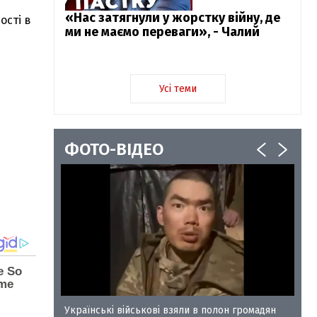
«Нас затягнули у жорстку війну, де
ості в
ми не маємо переваги», - Чалий
Усі теми
ФОТО-ВІДЕО
у-35
Українські військові взяли в полон громадян