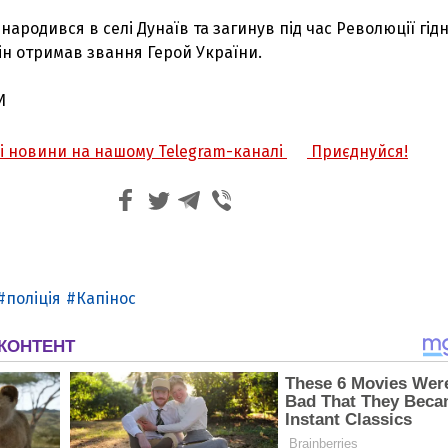
ародився в селі Дунаїв та загинув під час Революції гідн
ін отримав звання Герой України.
И
жі новини на нашому Telegram-каналі
Приєднуйся!
поліція
Капінос
З'явилося відео знищеного ворожого С