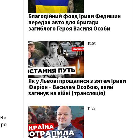
Благодійний фонд Ірини Федишин
передав авто для бригади
загиблого Героя Василя Особи
13:03
Як у Львові прощалися з зятем Ірини
Фаріон - Василем Особою, який
загинув на війні (трансляція)
11:55
ень
про