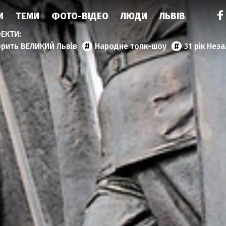
И
ТЕМИ
ФОТО-ВІДЕО
ЛЮДИ
ЛЬВІВ
орить ВЕЛИКИЙ Львів
Народне толк-шоу
31 рік Нез