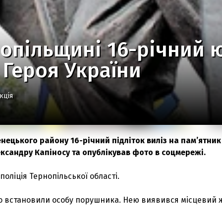
нопільщині 16-річний
 Героя України
кція
енецького району 16-річний підліток виліз на пам’ятни
ександру Капіносу та опублікував фото в соцмережі.
поліція Тернопільської області.
о встановили особу порушника. Нею виявився місцевий 