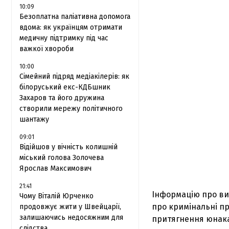
10:09
Безоплатна паліативна допомога
вдома: як українцям отримати
медичну підтримку під час
важкої хвороби
10:00
Сімейний підряд медіакілерів: як
білоруський екс-КДБшник
Захаров та його дружина
створили мережу політичного
шантажу
09:01
Відійшов у вічність колишній
міський голова Золочева
Ярослав Максимович
21:41
Інформацію про вип
Чому Віталій Юрченко
про кримінальні пр
продовжує жити у Швейцарії,
залишаючись недосяжним для
притягнення юнака 
слідства