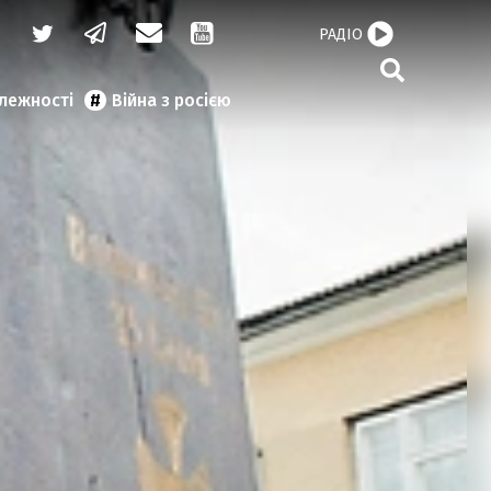
РАДІО
алежності
Війна з росією