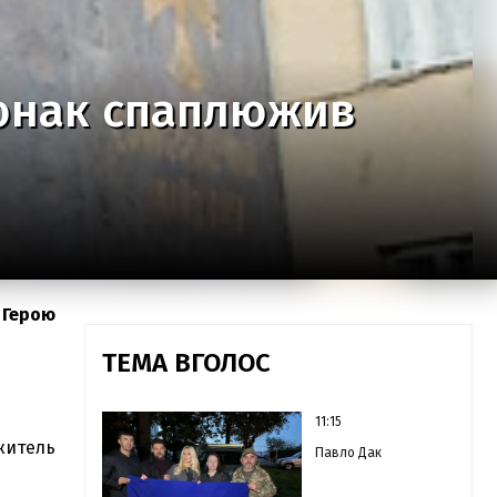
 юнак спаплюжив
к Герою
ТЕМА ВГОЛОС
11:15
житель
Павло Дак