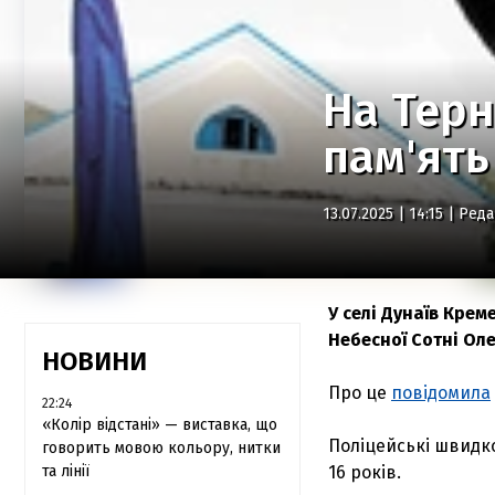
На Тер
пам'ять
13.07.2025 | 14:15 |
Реда
У селі Дунаїв Крем
Небесної Сотні Ол
НОВИНИ
Про це
повідомила
22:24
«Колір відстані» — виставка, що
Поліцейські швидк
говорить мовою кольору, нитки
та лінії
16 років.