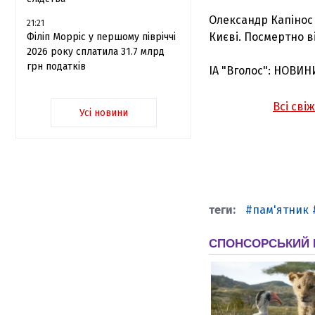
Олександр Капінос н
21:21
Києві. Посмертно в
Філіп Морріс у першому півріччі
2026 року сплатила 31.7 млрд
грн податків
ІА "Вголос": НОВИН
Всі сві
Усі новини
пам'ятник