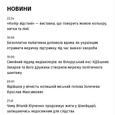
НОВИНИ
22:24
«Колір відстані» — виставка, що говорить мовою кольору,
нитки та лінії
10:09
Безоплатна паліативна допомога вдома: як українцям
отримати медичну підтримку під час важкої хвороби
10:00
Сімейний підряд медіакілерів: як білоруський екс-КДБшник
Захаров та його дружина створили мережу політичного
шантажу
09:01
Відійшов у вічність колишній міський голова Золочева
Ярослав Максимович
21:41
Чому Віталій Юрченко продовжує жити у Швейцарії,
залишаючись недосяжним для слідства