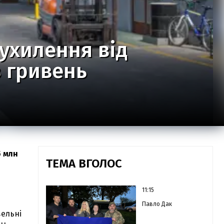
ухилення від
в гривень
5 млн
ТЕМА ВГОЛОС
11:15
Павло Дак
вельні