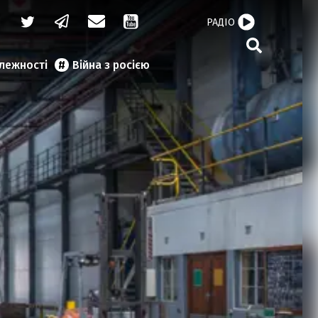
РАДІО
алежності
Війна з росією