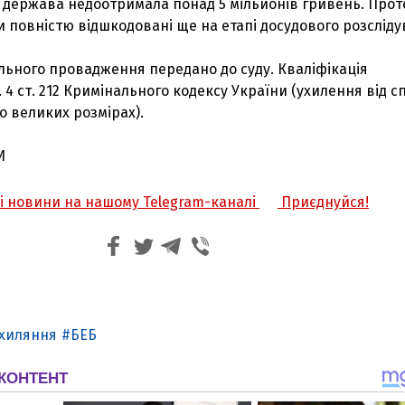
й держава недоотримала понад 5 мільйонів гривень. Прот
и повністю відшкодовані ще на етапі досудового розсліду
льного провадження передано до суду. Кваліфікація
4 ст. 212 Кримінального кодексу України (ухилення від с
о великих розмірах).
И
жі новини на нашому Telegram-каналі
Приєднуйся!
хиляння
БЕБ
З'явилося відео знищеного ворожого С