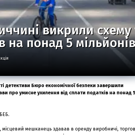
иччині викрили схему 
в на понад 5 мільйоні
кція
сті детективи Бюро економічної безпеки завершили
ави про умисне ухилення від сплати податків на понад 
БЕБ.
, місцевий мешканець здавав в оренду виробничі, торго