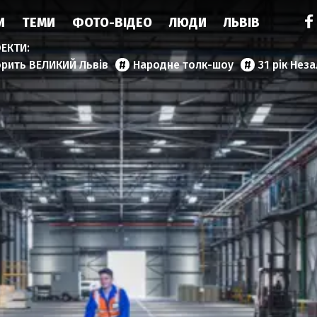
И
ТЕМИ
ФОТО-ВІДЕО
ЛЮДИ
ЛЬВІВ
орить ВЕЛИКИЙ Львів
Народне толк-шоу
31 рік Нез