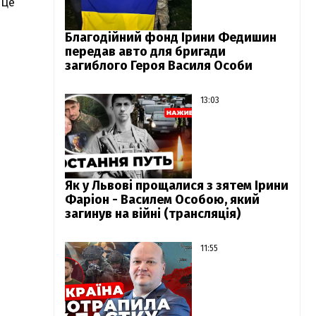
 Це
Благодійний фонд Ірини Федишин
передав авто для бригади
загиблого Героя Василя Особи
13:03
Як у Львові прощалися з зятем Ірини
Фаріон - Василем Особою, який
загинув на війні (трансляція)
11:55