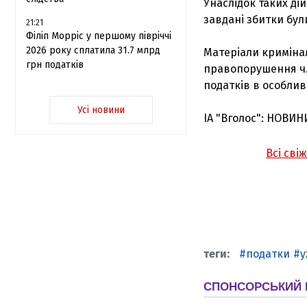
Унаслідок таких ді
завдані збитки бул
21:21
Філіп Морріс у першому півріччі
2026 року сплатила 31.7 млрд
Матеріали криміна
грн податків
правопорушення ч. 
податків в особлив
Усі новини
ІА "Вголос": НОВИН
Всі сві
податки
у