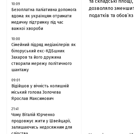
та складські площі
10:09
дозволяло зменшит
Безоплатна паліативна допомога
податків та обов’яз
вдома: як українцям отримати
медичну підтримку під час
важкої хвороби
10:00
Сімейний підряд медіакілерів: як
білоруський екс-КДБшник
Захаров та його дружина
створили мережу політичного
шантажу
09:01
Відійшов у вічність колишній
міський голова Золочева
Ярослав Максимович
21:41
Чому Віталій Юрченко
продовжує жити у Швейцарії,
залишаючись недосяжним для
слідства