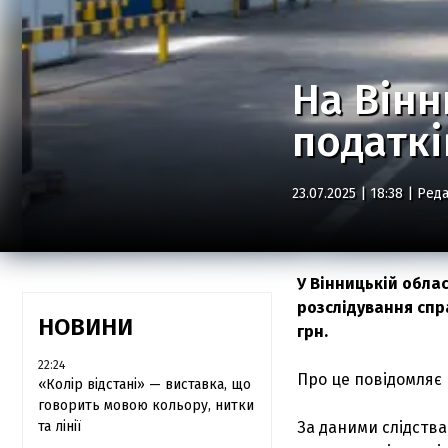
На Вінн
податкі
23.07.2025 | 18:38 |
Реда
У Вінницькій обла
розслідування спр
НОВИНИ
грн.
22:24
Про це повідомляє 
«Колір відстані» — виставка, що
говорить мовою кольору, нитки
та лінії
За даними слідства