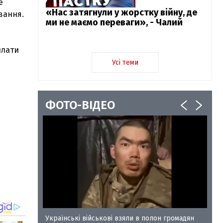
е
«Нас затягнули у жорстку війну, де
вання.
ми не маємо переваги», - Чалий
плати
Усі теми
ФОТО-ВІДЕО
у-35
Українські військові взяли в полон громадян