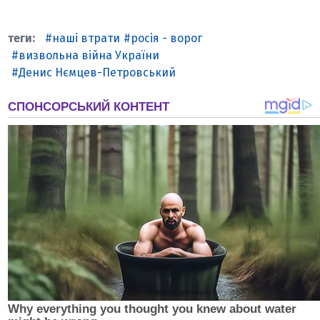
наші втрати
росія - ворог
визвольна війна України
Денис Нємцев-Петровський