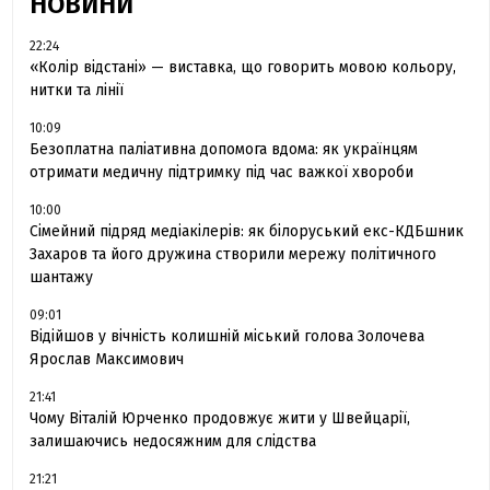
НОВИНИ
22:24
«Колір відстані» — виставка, що говорить мовою кольору,
нитки та лінії
10:09
Безоплатна паліативна допомога вдома: як українцям
отримати медичну підтримку під час важкої хвороби
10:00
Сімейний підряд медіакілерів: як білоруський екс-КДБшник
Захаров та його дружина створили мережу політичного
шантажу
09:01
Відійшов у вічність колишній міський голова Золочева
Ярослав Максимович
21:41
Чому Віталій Юрченко продовжує жити у Швейцарії,
залишаючись недосяжним для слідства
21:21