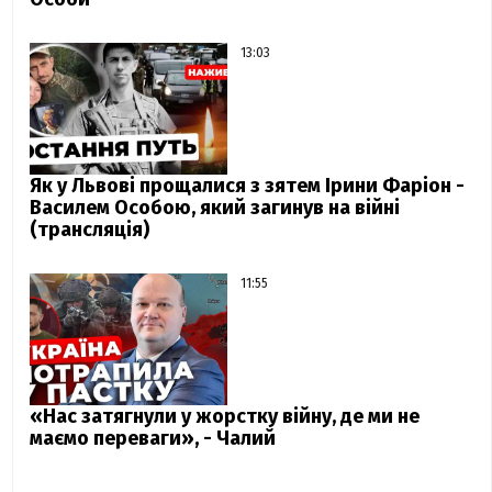
13:03
Як у Львові прощалися з зятем Ірини Фаріон -
Василем Особою, який загинув на війні
(трансляція)
11:55
«Нас затягнули у жорстку війну, де ми не
маємо переваги», - Чалий