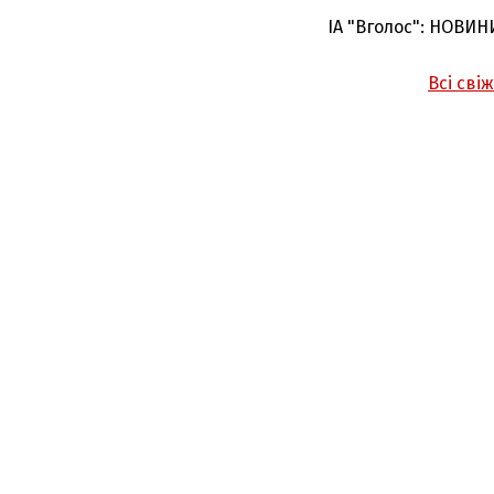
ІА "Вголос": НОВИН
Всі сві