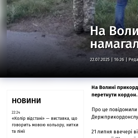
На Воли
намагал
22.07.2025 | 16:26 |
Реда
На Волині прикорд
перетнути кордон.
НОВИНИ
Про це повідомили 
22:24
Держприкордонслу
«Колір відстані» — виставка, що
говорить мовою кольору, нитки
та лінії
21 липня ввечері 