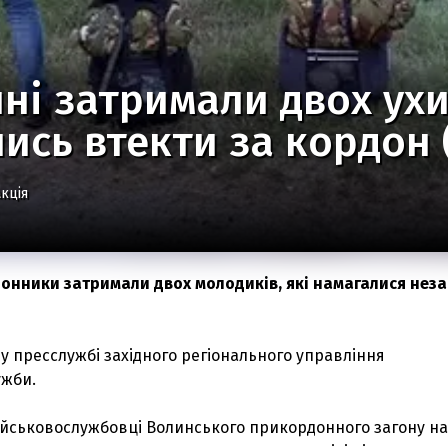
ні затримали двох ухи
ись втекти за кордон 
кція
онники затримали двох молодиків, які намагалися нез
у пресслужбі західного регіонального управління
жби.
військовослужбовці Волинського прикордонного загону на