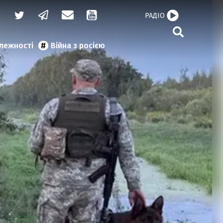
РАДІО
алежності
Війна з росією