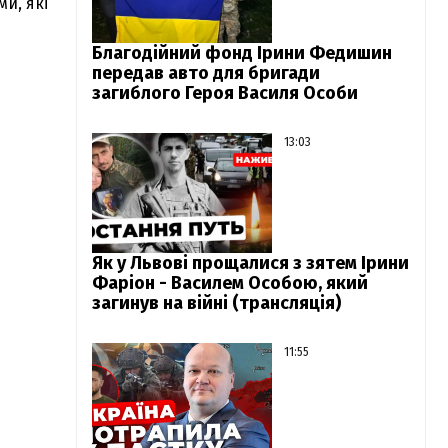
и, які
Благодійний фонд Ірини Федишин
передав авто для бригади
загиблого Героя Василя Особи
13:03
Як у Львові прощалися з зятем Ірини
Фаріон - Василем Особою, який
загинув на війні (трансляція)
11:55