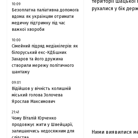
території Шацької 
10:09
рухалися у бік дер
Безоплатна паліативна допомога
вдома: як українцям отримати
медичну підтримку під час
важкої хвороби
10:00
Сімейний підряд медіакілерів: як
білоруський екс-КДБшник
Захаров та його дружина
створили мережу політичного
шантажу
09:01
Відійшов у вічність колишній
міський голова Золочева
Ярослав Максимович
21:41
Чому Віталій Юрченко
продовжує жити у Швейцарії,
залишаючись недосяжним для
Ними виявилися меш
слідства