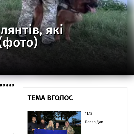
лянтів, які
(фото)
аконно
ТЕМА ВГОЛОС
11:15
Павло Дак