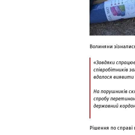
Волиняни зізналис
«Завдяки спрацю
співробітників за
вдалося виявити в
На порушників скл
спробу перетинан
державний кордон,
Рішення по справі