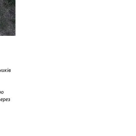
ників
ро
через