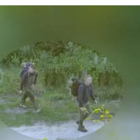
З'явилося відео знищеного ворожого С