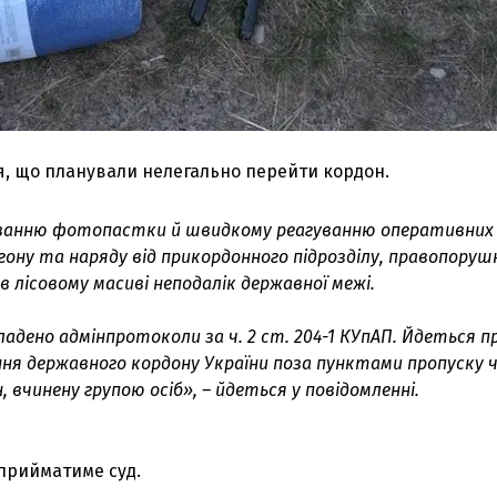
я, що планували нелегально перейти кордон.
ванню фотопастки й швидкому реагуванню оперативних
гону та наряду від прикордонного підрозділу, правопоруш
 лісовому масиві неподалік державної межі.
адено адмінпротоколи за ч. 2 ст. 204-1 КУпАП. Йдеться п
ня державного кордону України поза пунктами пропуску 
 вчинену групою осіб», – йдеться у повідомленні.
 прийматиме суд.