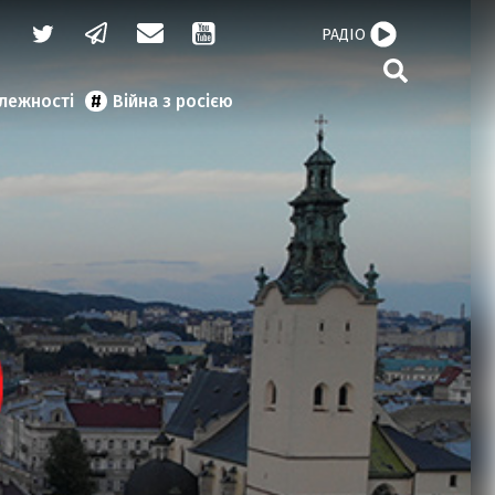
РАДІО
алежності
Війна з росією