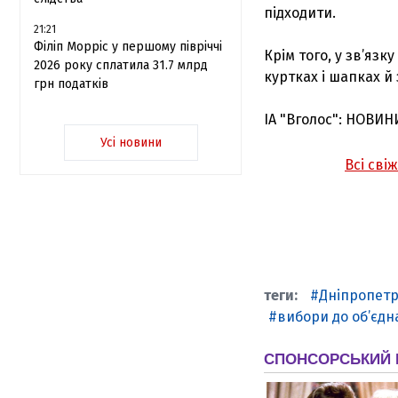
підходити.
21:21
Філіп Морріс у першому півріччі
Крім того, у зв’язк
2026 року сплатила 31.7 млрд
куртках і шапках й
грн податків
ІА "Вголос": НОВИН
Усі новини
Всі сві
Дніпропетр
вибори до об’єдн