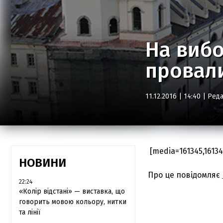
На вибо
провали
11.12.2016 | 14:40 |
Реда
[media=161345,1613
НОВИНИ
Про це повідомляє
22:24
«Колір відстані» — виставка, що
говорить мовою кольору, нитки
та лінії