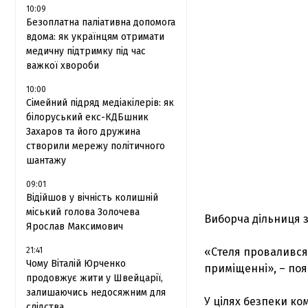
10:09
Безоплатна паліативна допомога
вдома: як українцям отримати
медичну підтримку під час
важкої хвороби
10:00
Сімейний підряд медіакілерів: як
білоруський екс-КДБшник
Захаров та його дружина
створили мережу політичного
шантажу
09:01
Відійшов у вічність колишній
міський голова Золочева
Виборча дільниця з
Ярослав Максимович
21:41
«Стеля провалився
Чому Віталій Юрченко
приміщенні», – поя
продовжує жити у Швейцарії,
залишаючись недосяжним для
У цілях безпеки ко
слідства