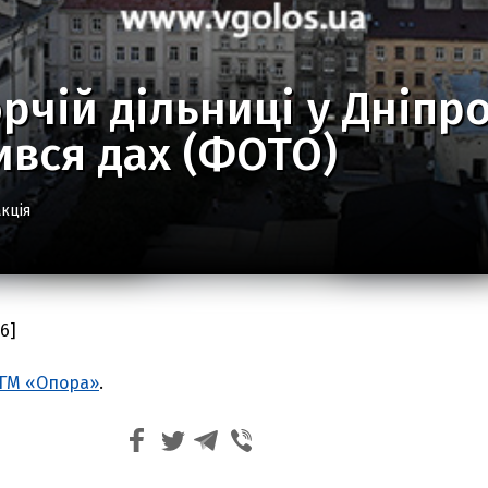
рчій дільниці у Дніпр
вся дах (ФОТО)
кція
46]
ГМ «Опора»
.