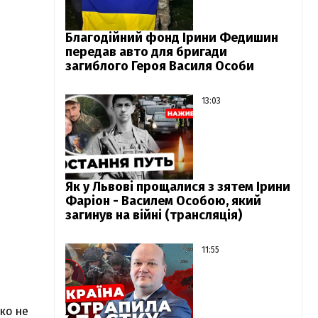
Благодійний фонд Ірини Федишин
передав авто для бригади
загиблого Героя Василя Особи
13:03
Як у Львові прощалися з зятем Ірини
Фаріон - Василем Особою, який
загинув на війні (трансляція)
11:55
ько не