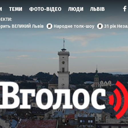
И
ТЕМИ
ФОТО-ВІДЕО
ЛЮДИ
ЛЬВІВ
орить ВЕЛИКИЙ Львів
Народне толк-шоу
31 рік Нез