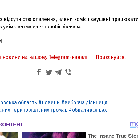
у з відсутністю опалення, члени комісії змушені працюват
 з увімкненим електрообігрівачем.
И
жі новини на нашому Telegram-каналі
Приєднуйся!
овська область
новини
виборча дільниця
аних територіальних громад
обвалився дах
З'явилося відео знищеного ворожого С