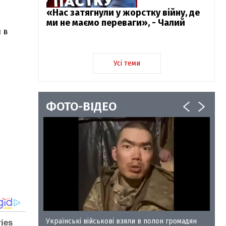
«Нас затягнули у жорстку війну, де
ми не маємо переваги», - Чалий
и в
Усі теми
ФОТО-ВІДЕО
у-35
Українські військові взяли в полон громадян