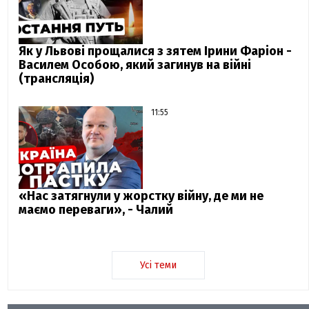
Як у Львові прощалися з зятем Ірини Фаріон -
Василем Особою, який загинув на війні
(трансляція)
11:55
«Нас затягнули у жорстку війну, де ми не
маємо переваги», - Чалий
Усі теми