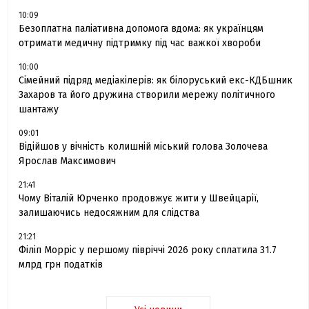
10:09
Безоплатна паліативна допомога вдома: як українцям
отримати медичну підтримку під час важкої хвороби
10:00
Сімейний підряд медіакілерів: як білоруський екс-КДБшник
Захаров та його дружина створили мережу політичного
шантажу
09:01
Відійшов у вічність колишній міський голова Золочева
Ярослав Максимович
21:41
Чому Віталій Юрченко продовжує жити у Швейцарії,
залишаючись недосяжним для слідства
21:21
Філіп Морріс у першому півріччі 2026 року сплатила 31.7
млрд грн податків