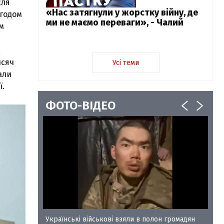
сля
«Нас затягнули у жорстку війну, де
згодом
ми не маємо переваги», - Чалий
м
а
исяч
Усі теми
али
ї.
ФОТО-ВІДЕО
у-35
Українські військові взяли в полон громадян