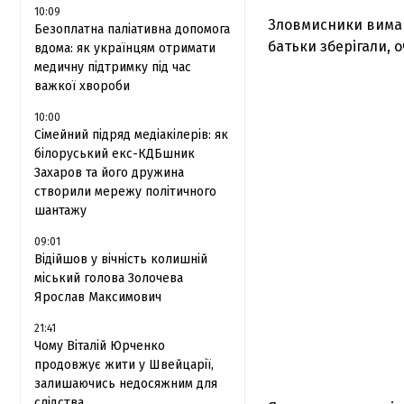
10:09
Зловмисники виман
Безоплатна паліативна допомога
батьки зберігали, 
вдома: як українцям отримати
медичну підтримку під час
важкої хвороби
10:00
Сімейний підряд медіакілерів: як
білоруський екс-КДБшник
Захаров та його дружина
створили мережу політичного
шантажу
09:01
Відійшов у вічність колишній
міський голова Золочева
Ярослав Максимович
21:41
Чому Віталій Юрченко
продовжує жити у Швейцарії,
залишаючись недосяжним для
слідства