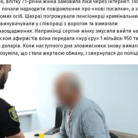
і, влітку 71-річна жінка замовила ліки через інтернет. Пі
н почали надходити повідомлення про «нові посилки», а 
домих осіб. Шахраї погрожували пенсіонерці кримінальни
винувачували у співпраці з ворогом та вимагали
 заощадження. Наприкінці серпня жінку змусили вийти н
тиском аферистів вона передала «кур’єру» 1 мільйон 950 т
ч доларів. Коли наступного дня зловмисники знову вимаг
озуміла, що стала жертвою обману, і звернулася до поліці
З'явилося відео знищеного ворожого С