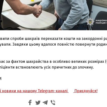
вили спроби шахраїв переказати кошти на закордонні р
кували. Завдяки цьому вдалося повністю повернути родин
ає за фактом шахрайства в особливо великих розмірах (ч.
оліціянти встановлюють усіх причетних до злочину.
И
жі новини на нашому Telegram-каналі
Приєднуйся!