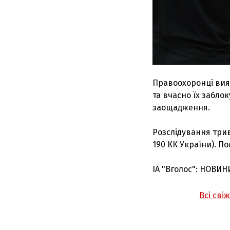
Правоохоронці вия
та вчасно їх забло
заощадження.
Розслідування трив
190 КК України). П
ІА "Вголос": НОВИН
Всі сві