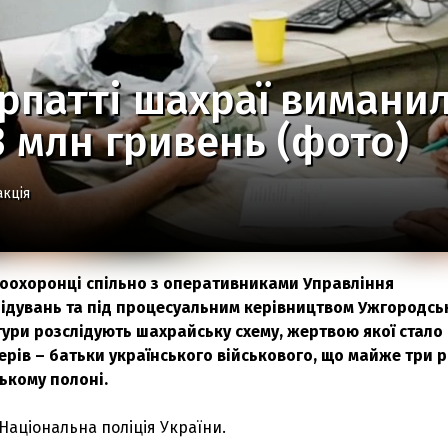
рпатті шахраї виманили
 млн гривень (фото)
акція
оохоронці спільно з оперативниками Управління
лідувань та під процесуальним керівництвом Ужгородсь
ури розслідують шахрайську схему, жертвою якої стало
рів – батьки українського військового, що майже три 
ькому полоні.
Національна поліція України.