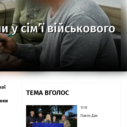
 у сім’ї військового
кої
ТЕМА ВГОЛОС
роки
11:15
Павло Дак