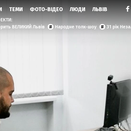
И
ТЕМИ
ФОТО-ВІДЕО
ЛЮДИ
ЛЬВІВ
орить ВЕЛИКИЙ Львів
Народне толк-шоу
31 рік Нез