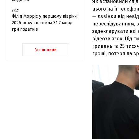
Як встановили слідч
цього на її телефо
21:21
— дзвінки від неві
Філіп Морріс у першому півріччі
2026 року сплатила 31.7 млрд
переслідуванням, з
грн податків
задекларувати всі
відеозв’язок. Під 
гривень та 25 тися
Усі новини
гроші, потерпіла зр