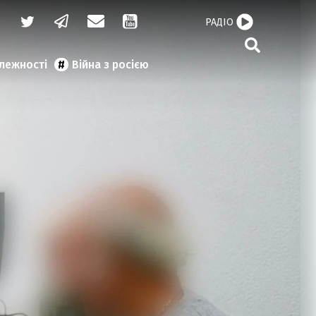
РАДІО
алежності
Війна з росією