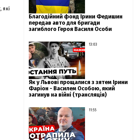
 які
Благодійний фонд Ірини Федишин
передав авто для бригади
загиблого Героя Василя Особи
13:03
Як у Львові прощалися з зятем Ірини
Фаріон - Василем Особою, який
загинув на війні (трансляція)
11:55