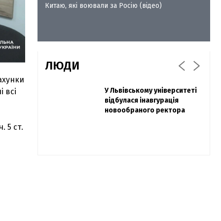
Китаю, які воювали за Росію (відео)
ЛЮДИ
ахунки
Захисник "Азовсталі" Діанов
У Львівському університеті
Павло Дак
і всі
вдруге одружився та
відбулася інавгурація
«Час не лікує, лише
показав фото з весілля
новообраного ректора
притуплює біль»: сестра
загиблого під Бахмутом
 5 ст.
Воїна з Буковини розповіла
про брата