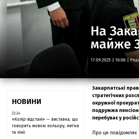
На Зака
майже 3
17.09.2025 | 16:06 |
Ред
Закарпатські прав
стратегічних розс
НОВИНИ
окружної прокурат
подружжя пенсіоне
22:24
перебуває у російс
«Колір відстані» — виставка, що
говорить мовою кольору, нитки
та лінії
Про це повідомляє 