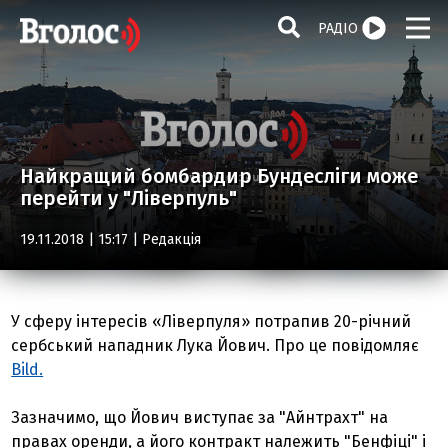
РАДІО
Найкращий бомбардир Бундесліги може
перейти у "Ліверпуль"
19.11.2018 | 15:17 |
Редакція
У сферу інтересів «Ліверпуля» потрапив 20-річний
сербський нападник Лука Йович. Про це повідомляє
Bild.
Зазначимо, що Йович виступає за "Айнтрахт" на
правах оренди, а його контракт належить "Бенфіці" і