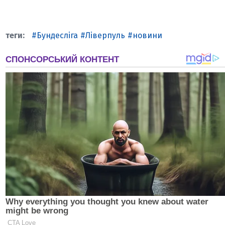
Бундесліга
Ліверпуль
новини