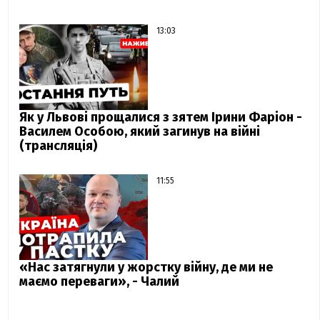
13:03
Як у Львові прощалися з зятем Ірини Фаріон -
Василем Особою, який загинув на війні
(трансляція)
11:55
«Нас затягнули у жорстку війну, де ми не
маємо переваги», - Чалий