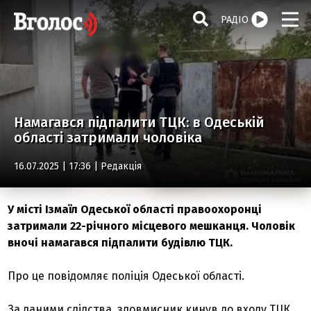
РАДІО
Намагався підпалити ТЦК: в Одеській
області затримали чоловіка
16.07.2025 | 17:36 |
Редакція
У місті Ізмаїл Одеської області правоохоронці
затримали 22-річного місцевого мешканця. Чоловік
вночі намагався підпалити будівлю ТЦК.
Про це повідомляє поліція Одеської області.
За даними слідства, зловмисник кинув до входу ТЦК