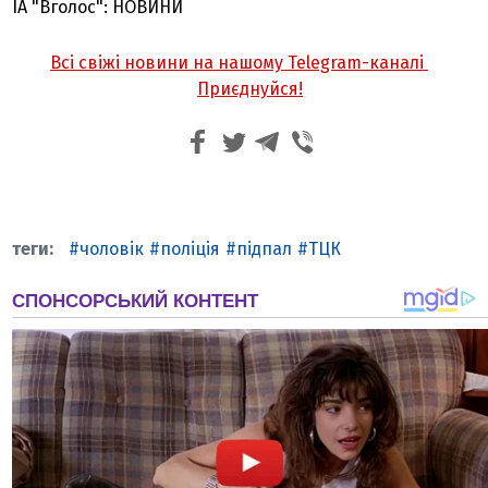
ІА "Вголос": НОВИНИ
Всі свіжі новини на нашому Telegram-каналі
Приєднуйся!
чоловік
поліція
підпал
ТЦК