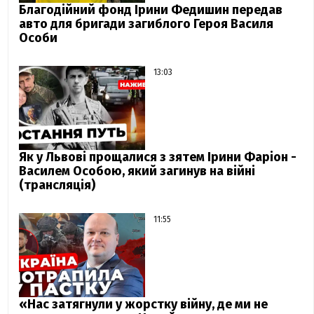
Благодійний фонд Ірини Федишин передав
авто для бригади загиблого Героя Василя
Особи
13:03
Як у Львові прощалися з зятем Ірини Фаріон -
Василем Особою, який загинув на війні
(трансляція)
11:55
«Нас затягнули у жорстку війну, де ми не