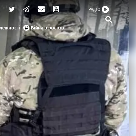
РАДІО
алежності
Війна з росією