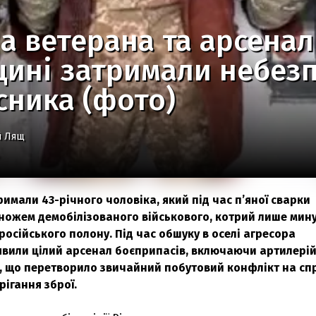
а ветерана та арсенал 
щині затримали небез
сника (фото)
й Лящ
имали 43-річного чоловіка, який під час п’яної сварки
ножем демобілізованого військового, котрий лише мин
російського полону. Під час обшуку в оселі агресора
вили цілий арсенал боєприпасів, включаючи артилері
и, що перетворило звичайний побутовий конфлікт на сп
ігання зброї.