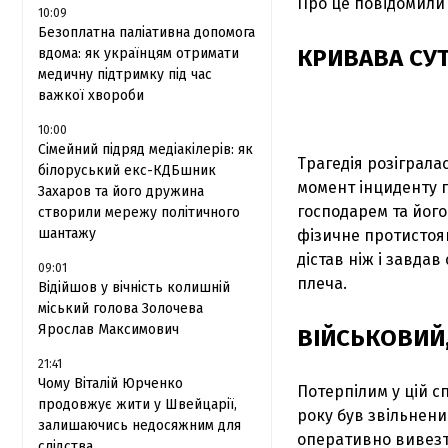
Про це повідомили 
10:09
Безоплатна паліативна допомога
КРИВАВА СУТ
вдома: як українцям отримати
медичну підтримку під час
важкої хвороби
10:00
Сімейний підряд медіакілерів: як
Трагедія розіграла
білоруський екс-КДБшник
момент інциденту п
Захаров та його дружина
господарем та його
створили мережу політичного
шантажу
фізичне протистоян
дістав ніж і завда
09:01
плеча.
Відійшов у вічність колишній
міський голова Золочева
Ярослав Максимович
ВІЙСЬКОВИЙ
21:41
Чому Віталій Юрченко
Потерпілим у цій с
продовжує жити у Швейцарії,
року був звільнени
залишаючись недосяжним для
оперативно вивезт
слідства