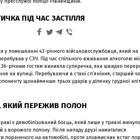
у пресслужбі поліції Рівненщини.
ИЧКА ПІД ЧАС ЗАСТІЛЛЯ
ся у помешканні 43-річного військовослужбовця, який на
еребував у СЗЧ. Під час спільного вживання алкоголю мі
 36-річним гостем виникла суперечка, яка швидко перер
ня на вулиці. Перебуваючи в стані сп’яніння, старший ч
в опоненту щонайменше трьох ударів у ділянку грудної клі
, ЯКИЙ ПЕРЕЖИВ ПОЛОН
праві є демобілізований боєць, який лише у травні минул
й з ворожого полону. Після нападу друзі намагалися
и пораненого на автомобілі, проте зловмисник встиг пор