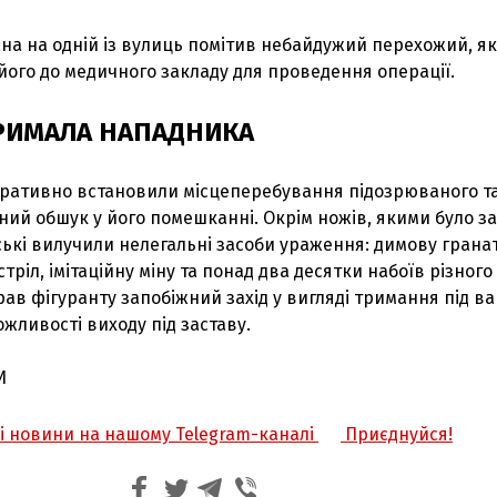
на на одній із вулиць помітив небайдужий перехожий, я
ого до медичного закладу для проведення операції.
ТРИМАЛА НАПАДНИКА
ративно встановили місцеперебування підозрюваного т
ний обшук у його помешканні. Окрім ножів, якими було з
ькі вилучили нелегальні засоби ураження: димову гранат
ріл, імітаційну міну та понад два десятки набоїв різного
брав фігуранту запобіжний захід у вигляді тримання під в
ожливості виходу під заставу.
И
жі новини на нашому Telegram-каналі
Приєднуйся!