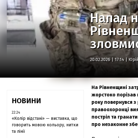
Напад н
Рівнен
зловми
20.02.2026 | 17:14 |
Юрі
На Рівненщині затр
жорстоко порізав 
НОВИНИ
року повернувся з 
правоохоронці вия
22:24
постріл та гранат
«Колір відстані» — виставка, що
про незаконне збер
говорить мовою кольору, нитки
та лінії