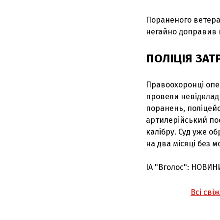
Пораненого ветера
негайно доправив й
ПОЛІЦІЯ ЗА
Правоохоронці опе
провели невідклад
поранень, поліцейс
артилерійський пост
калібру. Суд уже о
на два місяці без м
ІА "Вголос": НОВИН
Всі сві