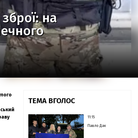
зброї: на
печного
улого
ТЕМА ВГОЛОС
йський
раву
11:15
Павло Дак