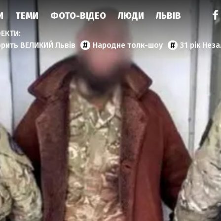
И
ТЕМИ
ФОТО-ВІДЕО
ЛЮДИ
ЛЬВІВ
орить ВЕЛИКИЙ Львів
Народне толк-шоу
31 рік Нез