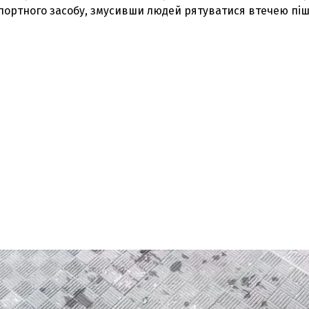
ортного засобу, змусивши людей рятуватися втечею піш
З'явилося відео знищеного ворожого С