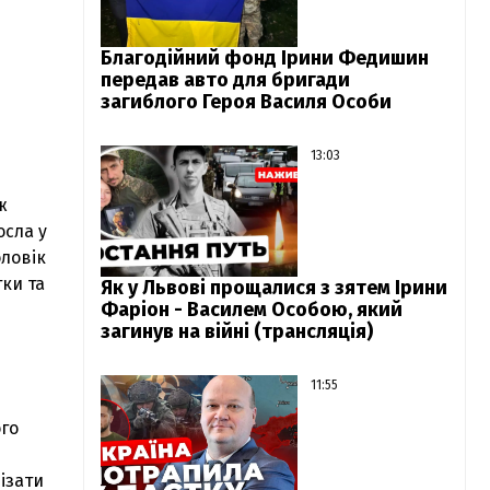
Благодійний фонд Ірини Федишин
передав авто для бригади
загиблого Героя Василя Особи
13:03
ж
осла у
оловік
тки та
Як у Львові прощалися з зятем Ірини
Фаріон - Василем Особою, який
загинув на війні (трансляція)
11:55
ого
ізати