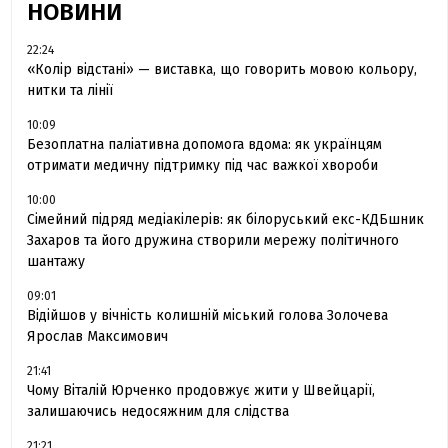
НОВИНИ
22:24
«Колір відстані» — виставка, що говорить мовою кольору,
нитки та лінії
10:09
Безоплатна паліативна допомога вдома: як українцям
отримати медичну підтримку під час важкої хвороби
10:00
Сімейний підряд медіакілерів: як білоруський екс-КДБшник
Захаров та його дружина створили мережу політичного
шантажу
09:01
Відійшов у вічність колишній міський голова Золочева
Ярослав Максимович
21:41
Чому Віталій Юрченко продовжує жити у Швейцарії,
залишаючись недосяжним для слідства
21:21