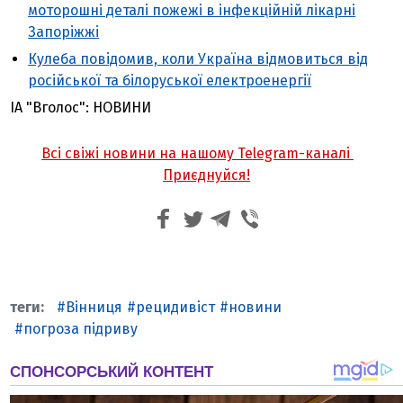
моторошні деталі пожежі в інфекційній лікарні
Запоріжжі
Кулеба повідомив, коли Україна відмовиться від
російської та білоруської електроенергії
ІА "Вголос": НОВИНИ
Всі свіжі новини на нашому Telegram-каналі
Приєднуйся!
Вінниця
рецидивіст
новини
погроза підриву