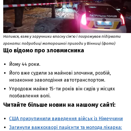
Напився, взяв у заручники власну сім'ю і погрожував підірвати
гранати: подробиці моторошної пригоди у Вінниці (фото)
Що відомо про зловмисника
Йому 44 роки.
Його вже судили за майнові злочини, розбій,
незаконне заволодіння автотранспортом.
Упродовж майже 15-ти років він сидів у місцях
позбавлення волі.
Читайте більше новин на нашому сайті:
США призупинили виведення військ із Німеччини
Загинули важкохворі пацієнти та молода лікарка: