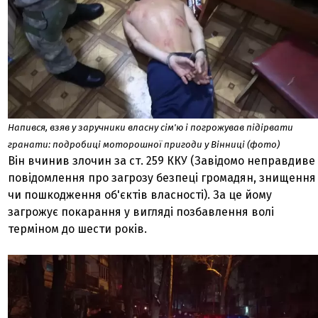
Напився, взяв у заручники власну сім'ю і погрожував підірвати
гранати: подробиці моторошної пригоди у Вінниці (фото)
Він вчинив злочин за ст. 259 ККУ (Завідомо неправдиве
повідомлення про загрозу безпеці громадян, знищення
чи пошкодження об'єктів власності). За це йому
загрожує покарання у вигляді позбавлення волі
терміном до шести років.