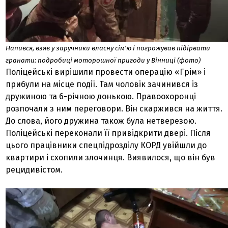
Напився, взяв у заручники власну сім'ю і погрожував підірвати
гранати: подробиці моторошної пригоди у Вінниці (фото)
Поліцейські вирішили провести операцію «Грім» і
прибули на місце події. Там чоловік зачинився із
дружиною та 6-річною донькою. Правоохоронці
розпочали з ним переговори. Він скаржився на життя.
До слова, його дружина також була нетверезою.
Поліцейські переконали її привідкрити двері. Після
цього працівники спецпідрозділу КОРД увійшли до
квартири і схопили злочинця. Виявилося, що він був
рецидивістом.