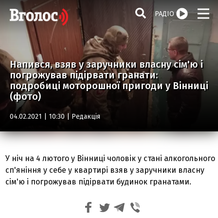
РАДІО
Напився, взяв у заручники власну сім'ю і
погрожував підірвати гранати:
подробиці моторошної пригоди у Вінниці
(фото)
04.02.2021 | 10:30 |
Редакція
У ніч на 4 лютого у Вінниці чоловік у стані алкогольного
сп'яніння у себе у квартирі взяв у заручники власну
сім'ю і погрожував підірвати будинок гранатами.