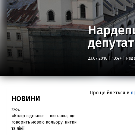
Нардепи
депутат
23.07.2018 | 13:44 |
Реда
Про це йдеться в
д
НОВИНИ
22:24
«Колір відстані» — виставка, що
говорить мовою кольору, нитки
та лінії