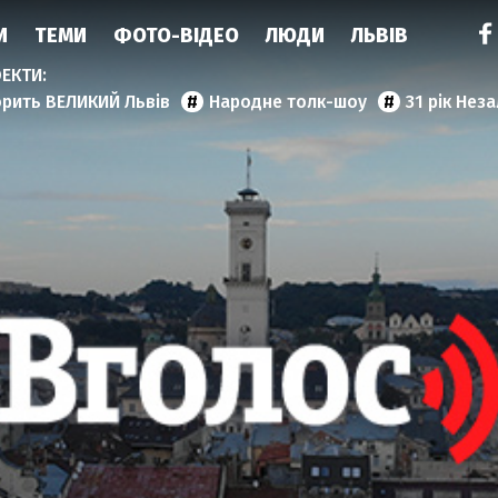
И
ТЕМИ
ФОТО-ВІДЕО
ЛЮДИ
ЛЬВІВ
орить ВЕЛИКИЙ Львів
Народне толк-шоу
31 рік Нез