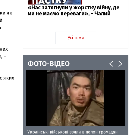
«Нас затягнули у жорстку війну, де
ики як
ми не маємо переваги», - Чалий
ій
ь
Усі теми
 них
, –
ФОТО-ВІДЕО
с яких
у-35
Українські військові взяли в полон громадян