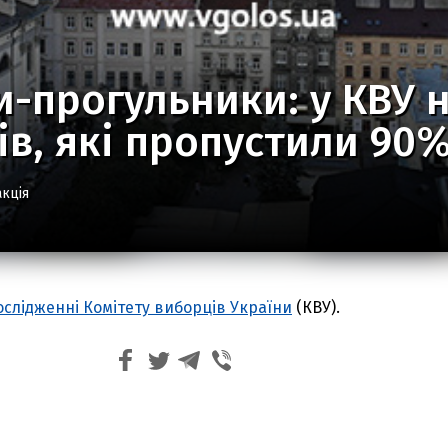
-прогульники: у КВУ 
ів, які пропустили 90%
кція
ослідженні Комітету виборців України
(КВУ).