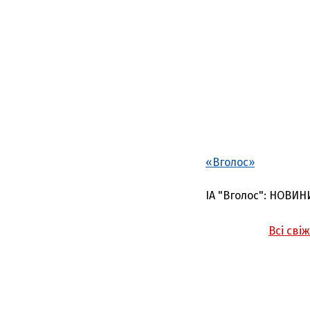
«Вголос»
ІА "Вголос": НОВИН
Всі сві