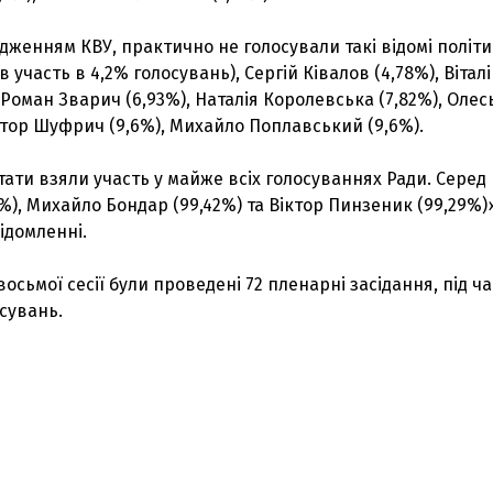
лідженням КВУ, практично не голосували такі відомі політ
 участь в 4,2% голосувань), Сергій Ківалов (4,78%), Вітал
 Роман Зварич (6,93%), Наталія Королевська (7,82%), Олес
стор Шуфрич (9,6%), Михайло Поплавський (9,6%).
ати взяли участь у майже всіх голосуваннях Ради. Серед
%), Михайло Бондар (99,42%) та Віктор Пинзеник (99,29%)»
ідомленні.
осьмої сесії були проведені 72 пленарні засідання, під ча
осувань.
З'явилося відео знищеного ворожого С