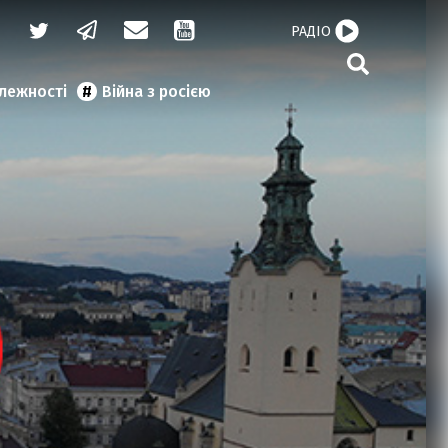
РАДІО
алежності
Війна з росією