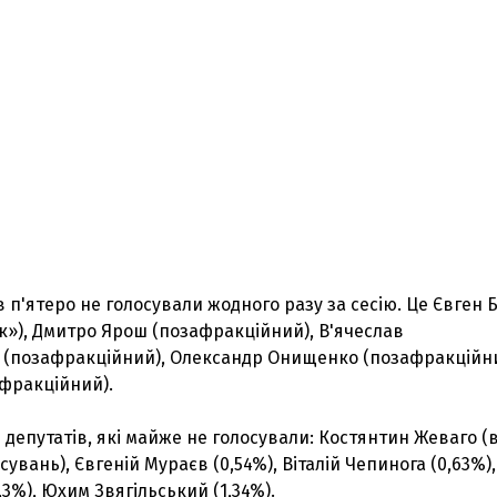
в п'ятеро не голосували жодного разу за сесію. Це Євген 
к»), Дмитро Ярош (позафракційний), В'ячеслав
 (позафракційний), Олександр Онищенко (позафракційни
афракційний).
 депутатів, які майже не голосували: Костянтин Жеваго (
сувань), Євгеній Мураєв (0,54%), Віталій Чепинога (0,63%),
,3%), Юхим Звягільський (1,34%).