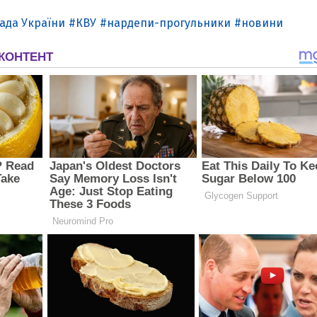
ада України
КВУ
нардепи-прогульники
новини