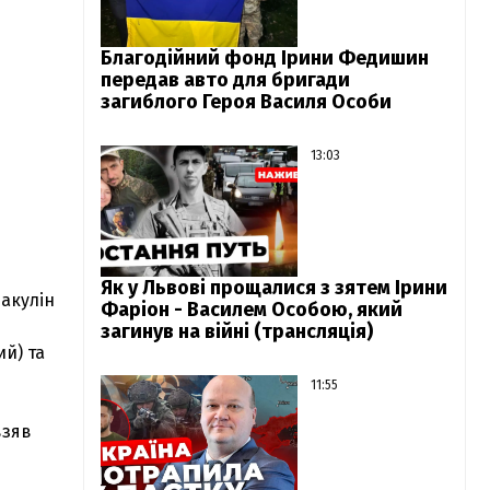
Благодійний фонд Ірини Федишин
передав авто для бригади
загиблого Героя Василя Особи
13:03
Як у Львові прощалися з зятем Ірини
Бакулін
Фаріон - Василем Особою, який
загинув на війні (трансляція)
й) та
11:55
взяв