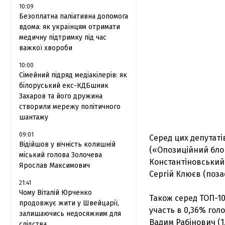
10:09
Безоплатна паліативна допомога
вдома: як українцям отримати
медичну підтримку під час
важкої хвороби
10:00
Сімейний підряд медіакілерів: як
білоруський екс-КДБшник
Захаров та його дружина
створили мережу політичного
шантажу
09:01
Серед цих депутаті
Відійшов у вічність колишній
(«Опозиційний бло
міський голова Золочева
Константіновський
Ярослав Максимович
Сергій Клюєв (поз
21:41
Чому Віталій Юрченко
Також серед ТОП-10
продовжує жити у Швейцарії,
участь в 0,36% голо
залишаючись недосяжним для
Вадим Рабінович (1
слідства