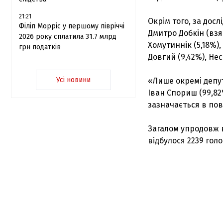
21:21
Окрім того, за дос
Філіп Морріс у першому півріччі
Дмитро Добкін (взяв
2026 року сплатила 31.7 млрд
Хомутиннік (5,18%),
грн податків
Довгий (9,42%), Не
Усі новини
«Лише окремі депут
Іван Спориш (99,82
зазначається в пов
Загалом упродовж в
відбулося 2239 гол