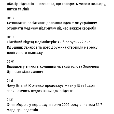
«Колір відстані» — виставка, що говорить мовою кольору,
нитки та лінії
10:09
Безоплатна паліативна допомога вдома: як українцям
отримати медичну підтримку під час важкої хвороби
10:00
Сімейний підряд медіакілерів: як білоруський екс-
КДБшник Захаров та його дружина створили мережу
політичного шантажу
09:01
Відійшов у вічність колишній міський голова Золочева
Ярослав Максимович
21:41
Чому Віталій Юрченко продовжує жити у Швейцарії,
залишаючись недосяжним для слідства
21:21
Філіп Морріс у першому півріччі 2026 року сплатила 31.7
млрд грн податків