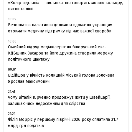
«Колір відстані» — виставка, що говорить мовою кольору,
нитки та лінії
10:09
Безоплатна паліативна допомога вдома: як українцям
отримати медичну підтримку під час важкої хвороби
10:00
Сімейний підряд медіакілерів: як білоруський екс-
КДБшник Захаров та його дружина створили мережу
політичного шантажу
09:01
Відійшов у вічність колишній міський голова Золочева
Ярослав Максимович
21:41
Чому Віталій Юрченко продовжує жити у Швейцарії,
залишаючись недосяжним для слідства
21:21
Філіп Морріс у першому півріччі 2026 року сплатила 31.7
млрд грн податків