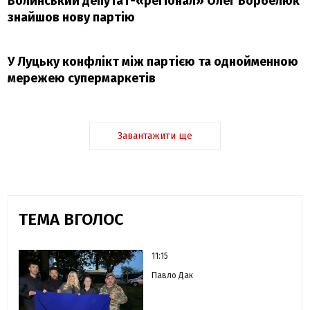
Волинський депутат-«регіонал» Олег Борбелюк
знайшов нову партію
У Луцьку конфлікт між партією та однойменною
мережею супермаркетів
Завантажити ще
ТЕМА ВГОЛОС
11:15
Павло Дак