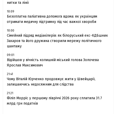
нитки та лінії
10:09
Безоплатна паліативна допомога вдома: як українцям
отримати медичну підтримку під час важкої хвороби
10:00
Сімейний підряд медіакілерів: як білоруський екс-КДБшник
Захаров та його дружина створили мережу політичного
шантажу
09:01
Відійшов у вічність колишній міський голова Золочева
Ярослав Максимович
21:41
Чому Віталій Юрченко продовжує жити у Швейцарії,
залишаючись недосяжним для слідства
21:21
Філіп Морріс у першому півріччі 2026 року сплатила 31.7
млрд грн податків