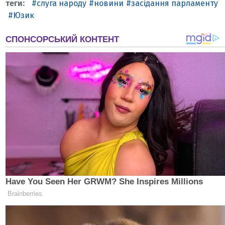
слуга народу
новини
засідання парламенту
Юзик