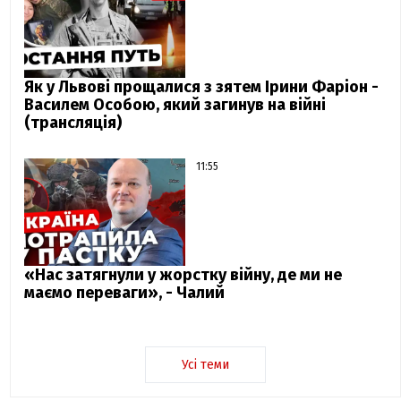
Як у Львові прощалися з зятем Ірини Фаріон -
Василем Особою, який загинув на війні
(трансляція)
11:55
«Нас затягнули у жорстку війну, де ми не
маємо переваги», - Чалий
Усі теми