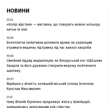
НОВИНИ
22:24
«Колір відстані» — виставка, що говорить мовою кольору,
нитки та лінії
10:09
Безоплатна паліативна допомога вдома: як українцям
отримати медичну підтримку під час важкої хвороби
10:00
Сімейний підряд медіакілерів: як білоруський екс-КДБшник
Захаров та його дружина створили мережу політичного
шантажу
09:01
Відійшов у вічність колишній міський голова Золочева
Ярослав Максимович
21:41
Чому Віталій Юрченко продовжує жити у Швейцарії,
залишаючись недосяжним для слідства