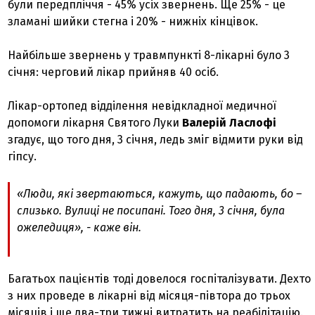
були передпліччя - 45% усіх звернень. Ще 25% - це
зламані шийки стегна і 20% - нижніх кінцівок.
Найбільше звернень у травмпункті 8-лікарні було 3
січня: черговий лікар прийняв 40 осіб.
Лікар-ортопед відділення невідкладної медичної
допомоги лікарня Святого Луки
Валерій Ласлофі
згадує, що того дня, 3 січня, ледь зміг відмити руки від
гіпсу.
«Люди, які звертаються, кажуть, що падають, бо –
слизько. Вулиці не посипані. Того дня, 3 січня, була
ожеледиця», - каже він.
Багатьох пацієнтів тоді довелося госпіталізувати. Дехто
з них проведе в лікарні від місяця-півтора до трьох
місяців і ще два-три тижні витратить на реабілітацію.