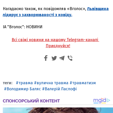
Нагадаємо також, як повідомляв «Вголос»,
Львівщина
лідирує з захворюваності з ковіду.
ІА "Вголос": НОВИНИ
Всі свіжі новини на нашому Telegram-каналі
Приєднуйся!
травма
вулична травма
травматизм
Володимир Баляс
Валерій Ласлофі