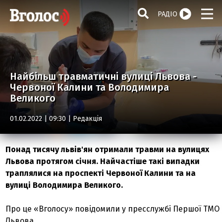
РАДІО
Найбільш травматичні вулиці Львова -
Червоної Калини та Володимира
Великого
01.02.2022 | 09:30 |
Редакція
Понад тисячу львів'ян отримали травми на вулицях
Львова протягом січня. Найчастіше такі випадки
траплялися на проспекті Червоної Калини та на
вулиці Володимира Великого.
Про це «Вголосу» повідомили у пресслужбі Першої ТМО
Львова.