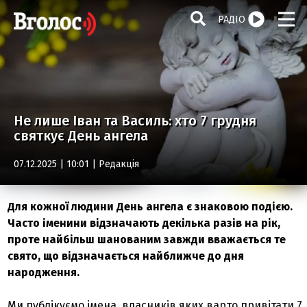
РАДІО
Не лише Іван та Василь: хто 7 грудня
святкує День ангела
07.12.2025 | 10:01 |
Редакція
Для кожної людини День ангела є знаковою подією.
Часто іменини відзначають декілька разів на рік,
проте найбільш шанованим завжди вважається те
свято, що відзначається найближче до дня
народження.
Ми публікуємо імена, власників яких варто привітати 7