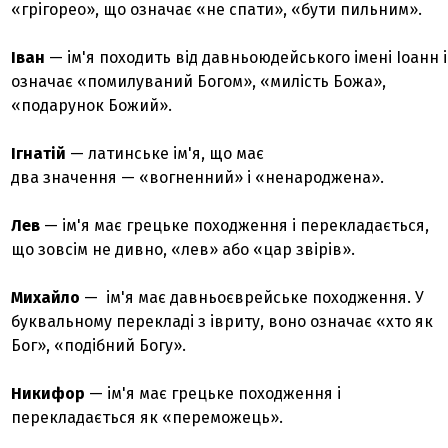
«грігорео», що означає «не спати», «бути пильним».
Іван
— ім'я походить від давньоюдейського імені Іоанн і
означає «помилуваний Богом», «милість Божа»,
«подарунок Божий».
Ігнатій
— латинське ім'я, що має
два значення — «вогненний» і «ненароджена».
Лев
— ім'я має грецьке походження і перекладається,
що зовсім не дивно, «лев» або «цар звірів».
Михайло
—
ім'я має давньоєврейське походження. У
буквальному перекладі з івриту, воно означає «хто як
Бог», «подібний Богу».
Никифор
— ім'я має грецьке походження і
перекладається як «переможець».