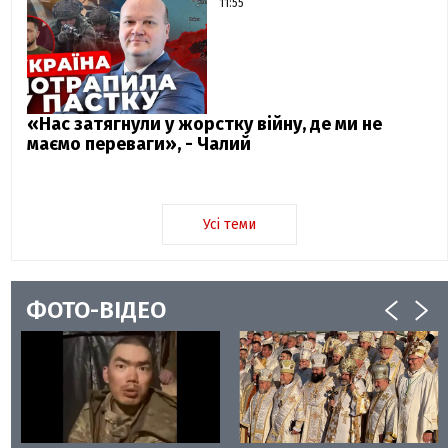
11:55
«Нас затягнули у жорстку війну, де ми не
маємо переваги», - Чалий
Усі теми
ФОТО-ВІДЕО