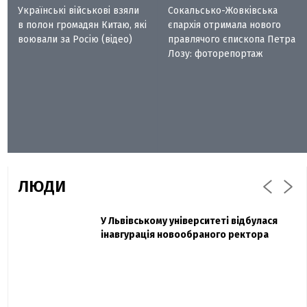
Українські військові взяли
Сокальсько-Жовківська
в полон громадян Китаю, які
єпархія отримала нового
воювали за Росію (відео)
правлячого єпископа Петра
Лозу: фоторепортаж
ЛЮДИ
Захисник "Азовсталі" Діанов вдруге
У Львівському університеті відбулася
Павло Дак
одружився та показав фото з весілля
інавгурація новообраного ректора
«Час не лікує, лише притуплює біль»:
сестра загиблого під Бахмутом Воїна з
Буковини розповіла про брата