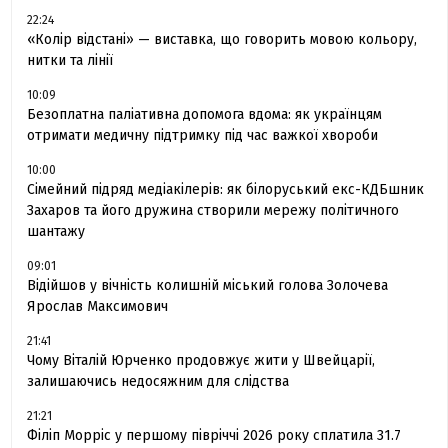
22:24
«Колір відстані» — виставка, що говорить мовою кольору,
нитки та лінії
10:09
Безоплатна паліативна допомога вдома: як українцям
отримати медичну підтримку під час важкої хвороби
10:00
Сімейний підряд медіакілерів: як білоруський екс-КДБшник
Захаров та його дружина створили мережу політичного
шантажу
09:01
Відійшов у вічність колишній міський голова Золочева
Ярослав Максимович
21:41
Чому Віталій Юрченко продовжує жити у Швейцарії,
залишаючись недосяжним для слідства
21:21
Філіп Морріс у першому півріччі 2026 року сплатила 31.7