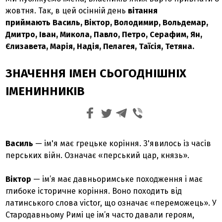
жовтня. Так, в цей осінній день
вітання
приймають
Василь, Віктор, Володимир, Вольдемар,
Дмитро, Іван, Микола, Павло, Петро, Серафим, Ян,
Єлизавета, Марія, Надія, Пелагея, Таїсія, Тетяна.
ЗНАЧЕННЯ ІМЕН СЬОГОДНІШНІХ
ІМЕНИННИКІВ
Василь
— ім'я має грецьке коріння. З'явилось із часів
перських війн. Означає «перський цар, князь».
Віктор
— ім’я має давньоримське походження і має
глибоке історичне коріння. Воно походить від
латинського слова victor, що означає «переможець». У
Стародавньому Римі це ім’я часто давали героям,