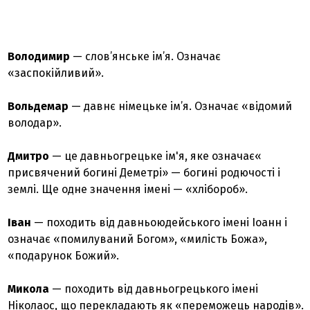
Володимир
— слов’янське ім’я. Означає
«заспокійливий».
Вольдемар
— давнє німецьке ім’я. Означає «відомий
володар».
Дмитро
— це давньогрецьке ім'я, яке означає«
присвячений богині Деметрі» — богині родючості і
землі. Ще одне значення імені — «хлібороб».
Іван
— походить від давньоюдейського імені Іоанн і
означає «помилуваний Богом», «милість Божа»,
«подарунок Божий».
Микола
— походить від давньогрецького імені
Ніколаос, що перекладають як «переможець народів».