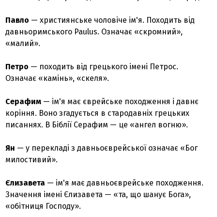
Павло
— християнське чоловіче ім'я. Походить від
давньоримського Paulus. Означає «скромний»,
«малий».
Петро
— походить від грецького імені Петрос.
Означає «камінь», «скеля».
Серафим
— ім'я має єврейське походження і давнє
коріння. Воно згадується в стародавніх грецьких
писаннях. В Біблії Серафим — це «ангел вогню».
Ян
— у перекладі з давньоєврейської означає «Бог
милостивий».
Єлизавета
— ім'я має давньоєврейське походження.
Значення імені Єлизавета — «та, що шанує Бога»,
«обітниця Господу».