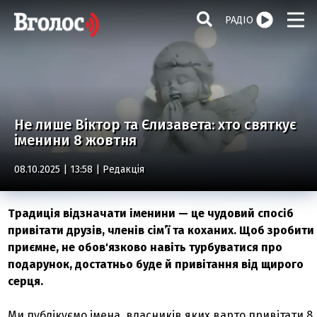
РАДІО
Не лише Віктор та Єлизавета: хто святкує
іменини 8 жовтня
08.10.2025 | 13:58 |
Редакція
Традиція відзначати іменини — це чудовий спосіб
привітати друзів, членів сім’ї та коханих. Щоб зробити
приємне, не обов'язково навіть турбуватися про
подарунок, достатньо буде й привітання від щирого
серця.
Ми публікуємо імена, власників яких варто привітати 8