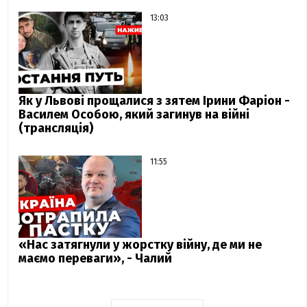
13:03
Як у Львові прощалися з зятем Ірини Фаріон -
Василем Особою, який загинув на війні
(трансляція)
11:55
«Нас затягнули у жорстку війну, де ми не
маємо переваги», - Чалий