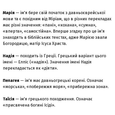
Марія
— ім'я бере свій початок з давньоєврейської
мови та є похідним від Міріам, що в різних перекладах
має різні значення: «пані», «кохана», «сумна»,
«вперта», «самостійна». Вперше згадку про це ім'я
знаходять в біблійських текстах, адже Марією звали
Богородицю, матір Ісуса Христа.
Надія
— походить із Греції. Грецький варіант цього
імені — Елпіс («надія»). Значення імені Надія
перекладається як «діяти».
Пелагея
— ім'я має давньогрецькі корені. Означає
«морська», «побережжя моря», «прибережна зона».
Таїсія
— ім'я грецького походження. Означає
«присвячена богині Ісіді».