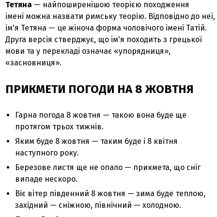
Тетяна
— найпоширенішою теорією походження
імені можна назвати римську теорію. Відповідно до неї,
ім'я Тетяна — це жіноча форма чоловічого імені Татій.
Друга версія стверджує, що ім'я походить з грецької
мови та у перекладі означає «упорядниця»,
«засновниця».
ПРИКМЕТИ ПОГОДИ НА 8 ЖОВТНЯ
Гарна погода 8 жовтня — такою вона буде ще
протягом трьох тижнів.
Яким буде 8 жовтня — таким буде і 8 квітня
наступного року.
Березове листя ще не опало — прикмета, що сніг
випаде нескоро.
Віє вітер південний 8 жовтня — зима буде теплою,
західний — сніжною, північний — холодною.