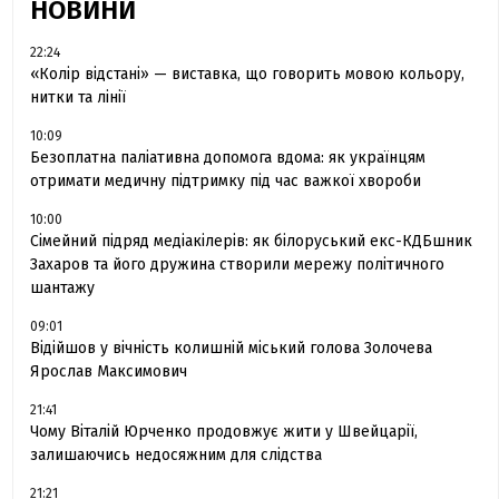
НОВИНИ
22:24
«Колір відстані» — виставка, що говорить мовою кольору,
нитки та лінії
10:09
Безоплатна паліативна допомога вдома: як українцям
отримати медичну підтримку під час важкої хвороби
10:00
Сімейний підряд медіакілерів: як білоруський екс-КДБшник
Захаров та його дружина створили мережу політичного
шантажу
09:01
Відійшов у вічність колишній міський голова Золочева
Ярослав Максимович
21:41
Чому Віталій Юрченко продовжує жити у Швейцарії,
залишаючись недосяжним для слідства
21:21