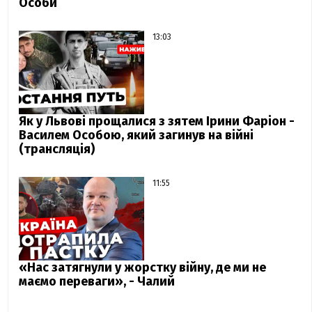
Особи
13:03
Як у Львові прощалися з зятем Ірини Фаріон -
Василем Особою, який загинув на війні
(трансляція)
11:55
«Нас затягнули у жорстку війну, де ми не
маємо переваги», - Чалий