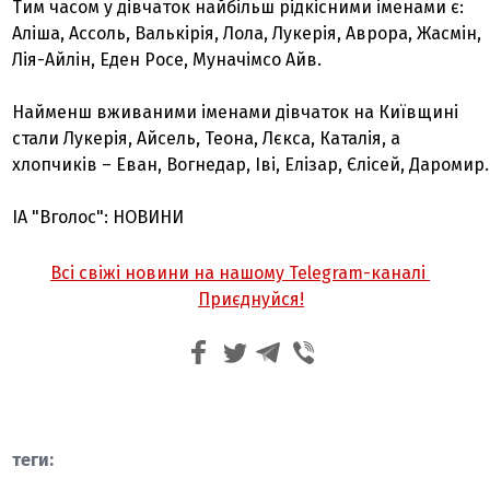
Тим часом у дівчаток найбільш рідкісними іменами є:
Аліша, Ассоль, Валькірія, Лола, Лукерія, Аврора, Жасмін,
Лія-Айлін, Еден Росе, Муначімсо Айв.
Найменш вживаними іменами дівчаток на Київщині
стали Лукерія, Айсель, Теона, Лєкса, Каталія, а
хлопчиків – Еван, Вогнедар, Іві, Елізар, Єлісей, Даромир.
ІА "Вголос": НОВИНИ
Всі свіжі новини на нашому Telegram-каналі
Приєднуйся!