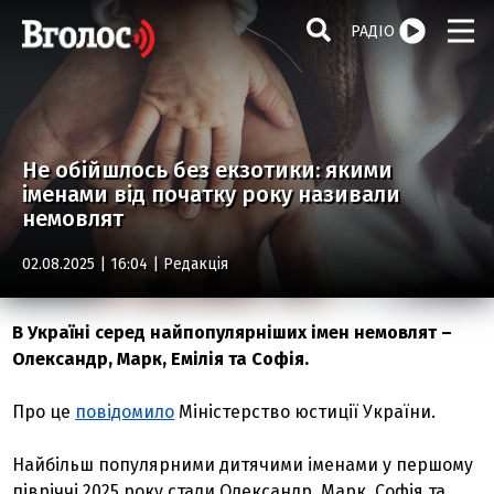
РАДІО
Не обійшлось без екзотики: якими
іменами від початку року називали
немовлят
02.08.2025 | 16:04 |
Редакція
В Україні серед найпопулярніших імен немовлят –
Олександр, Марк, Емілія та Софія.
Про це
повідомило
Міністерство юстиції України.
Найбільш популярними дитячими іменами у першому
півріччі 2025 року стали Олександр, Марк, Софія та