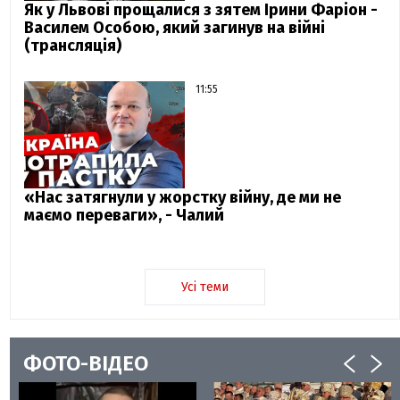
Як у Львові прощалися з зятем Ірини Фаріон -
Василем Особою, який загинув на війні
(трансляція)
11:55
«Нас затягнули у жорстку війну, де ми не
маємо переваги», - Чалий
Усі теми
ФОТО-ВІДЕО