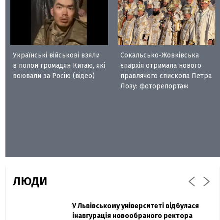
Українські військові взяли
Сокальсько-Жовківська
в полон громадян Китаю, які
єпархія отримала нового
воювали за Росію (відео)
правлячого єпископа Петра
Лозу: фоторепортаж
ЛЮДИ
Захисник "Азовсталі" Діанов вдруге
У Львівському університеті відбулася
Павло Дак
одружився та показав фото з весілля
інавгурація новообраного ректора