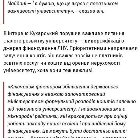
Майдані — і я думаю, що це якраз є показником
важливості університету», – сказав він.
В інтерв'ю Кухарський порушив важливе питання
сталого розвитку університету
—
диверсифікацію
джерел фінансування ЛНУ. Пріоритетними напрямками
залучення коштів він вважає зовсім не платників
освітніх послуг чи кошти від оренди нерухомості
університету, хоча вони теж важливі.
«Ключовим фактором збільшення державного
фінансування я вважаю започаткований
міністерством формульний розподіл коштів залежно
від показників університету. І найважливішими є
міжнародні рейтинги, які враховуються при оцінці
роботи закладу вищої освіти і при виділенні йому
фінансування. Це можуть бути достатньо великі