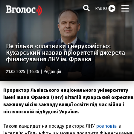
РАДІО
Не тільки «платники і нерухомість»:
Кухарський назвав пріоритетні джерела
фінансування ЛНУ ім. Франка
21.03.2025 | 16:36 |
Редакція
Проректор Львівського національного університету
імені Івана Франка (ЛНУ) Віталій Кухарський окреслив
важливу місію закладу вищої освіти під час війни і
післявоєнній відбудові України.
Також кандидат на посаду ректора ЛНУ
розповів
в
інтерв'ю «Гал-інфо», як можна посилити фінансування