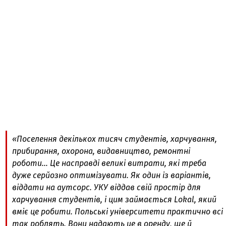
«Поселення декількох тисяч студентів, харчування,
прибирання, охорона, видавництво, ремонтні
роботи… Це насправді великі витрати, які треба
дуже серйозно оптимізувати. Як один із варіантів,
віддати на аутсорс. УКУ віддав свій простір для
харчування студентів, і цим займається Lokal, який
вміє це робити. Польські університети практично всі
так роблять. Вони надають це в оренду, ще й