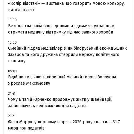
«Колір відстані» — виставка, що говорить мовою кольору,
нитки та лінії
10:09
Безоплатна паліативна допомога вдома: як українцям
отримати медичну підтримку під час важкої хвороби
10:00
Сімейний підряд медіакілерів: як білоруський екс-КДБшник
Захаров та його дружина створили мережу політичного
шантажу
09:01
Відійшов у вічність колишній міський голова Золочева
Ярослав Максимович
21:41
Чому Віталій Юрченко продовжує жити у Швейцарії,
залишаючись недосяжним для слідства
21:21
Філіп Морріс у першому півріччі 2026 року сплатила 31.7
млрд грн податків