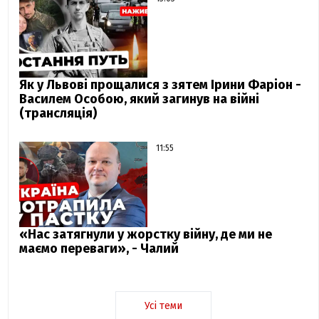
Як у Львові прощалися з зятем Ірини Фаріон -
Василем Особою, який загинув на війні
(трансляція)
11:55
«Нас затягнули у жорстку війну, де ми не
маємо переваги», - Чалий
Усі теми