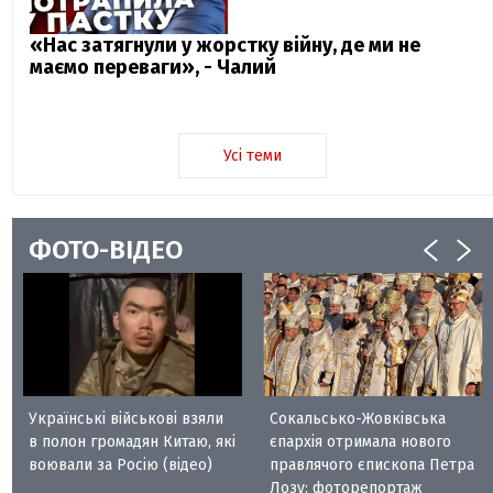
«Нас затягнули у жорстку війну, де ми не
маємо переваги», - Чалий
Усі теми
ФОТО-ВІДЕО
Українські військові взяли
Сокальсько-Жовківська
в полон громадян Китаю, які
єпархія отримала нового
воювали за Росію (відео)
правлячого єпископа Петра
Лозу: фоторепортаж