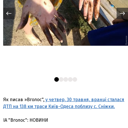
Як писав »Вголос",
у четвер, 30 травня, вранці сталася
ДТП на 138 км траси Київ-Одеса поблизу с. Сніжки.
ІА "Вголос": НОВИНИ