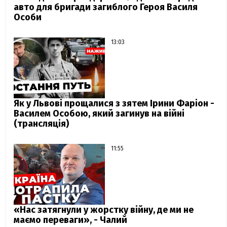
авто для бригади загиблого Героя Василя
Особи
13:03
Як у Львові прощалися з зятем Ірини Фаріон -
Василем Особою, який загинув на війні
(трансляція)
11:55
«Нас затягнули у жорстку війну, де ми не
маємо переваги», - Чалий