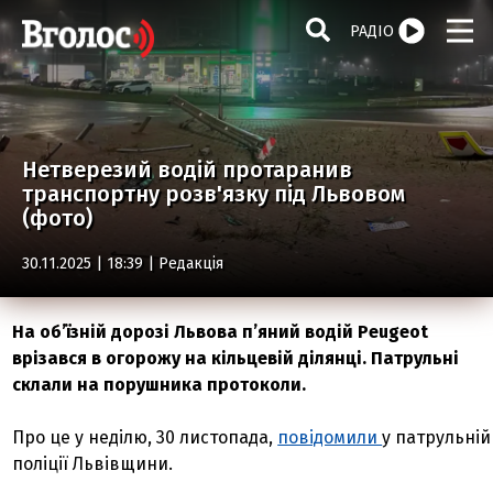
РАДІО
Нетверезий водій протаранив
транспортну розв'язку під Львовом
(фото)
30.11.2025 | 18:39 |
Редакція
На об’їзній дорозі Львова п’яний водій Peugeot
врізався в огорожу на кільцевій ділянці. Патрульні
склали на порушника протоколи.
Про це у неділю, 30 листопада,
повідомили
у патрульній
поліції Львівщини.