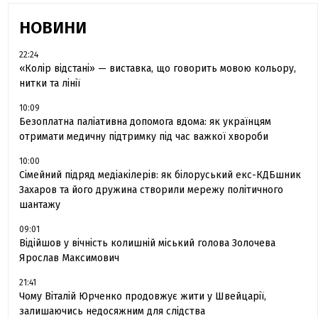
НОВИНИ
22:24
«Колір відстані» — виставка, що говорить мовою кольору,
нитки та лінії
10:09
Безоплатна паліативна допомога вдома: як українцям
отримати медичну підтримку під час важкої хвороби
10:00
Сімейний підряд медіакілерів: як білоруський екс-КДБшник
Захаров та його дружина створили мережу політичного
шантажу
09:01
Відійшов у вічність колишній міський голова Золочева
Ярослав Максимович
21:41
Чому Віталій Юрченко продовжує жити у Швейцарії,
залишаючись недосяжним для слідства