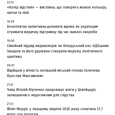
22:24
«Колір відстані» — виставка, що говорить мовою кольору,
нитки та лінії
10:09
Безоплатна паліативна допомога вдома: як українцям
отримати медичну підтримку під час важкої хвороби
10:00
Сімейний підряд медіакілерів: як білоруський екс-КДБшник
Захаров та його дружина створили мережу політичного
шантажу
09:01
Відійшов у вічність колишній міський голова Золочева
Ярослав Максимович
21:41
Чому Віталій Юрченко продовжує жити у Швейцарії,
залишаючись недосяжним для слідства
21:21
Філіп Морріс у першому півріччі 2026 року сплатила 31.7
млрд грн податків