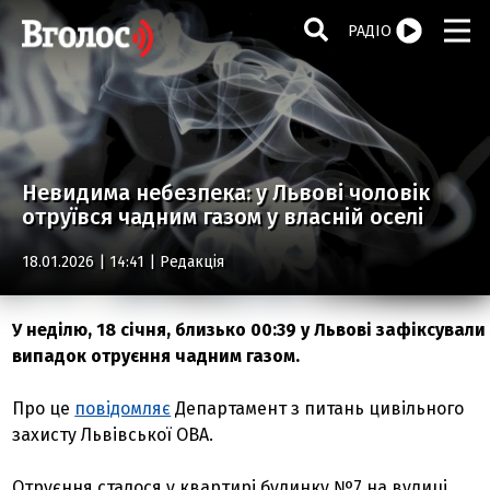
РАДІО
Невидима небезпека: у Львові чоловік
отруївся чадним газом у власній оселі
18.01.2026 | 14:41 |
Редакція
У неділю, 18 січня, близько 00:39 у Львові зафіксували
випадок отруєння чадним газом.
Про це
повідомляє
Департамент з питань цивільного
захисту Львівської ОВА.
Отруєння сталося у квартирі будинку №7 на вулиці