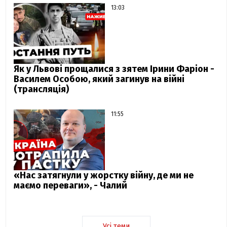
13:03
Як у Львові прощалися з зятем Ірини Фаріон -
Василем Особою, який загинув на війні
(трансляція)
11:55
«Нас затягнули у жорстку війну, де ми не
маємо переваги», - Чалий
Усі теми