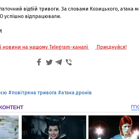
статочний відбій тривоги. За словами Козицького, атака 
ПО успішно відпрацювали.
И
жі новини на нашому Telegram-каналі
Приєднуйся!
ією
повітряна тривога
атака дронів
З'явилося відео знищеного ворожого С