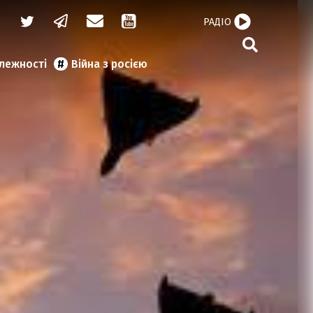
РАДІО
алежності
Війна з росією