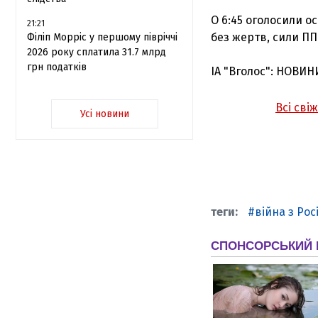
О 6:45 оголосили о
21:21
без жертв, сили П
Філіп Морріс у першому півріччі
2026 року сплатила 31.7 млрд
грн податків
ІА "Вголос": НОВИН
Всі сві
Усі новини
війна з Рос