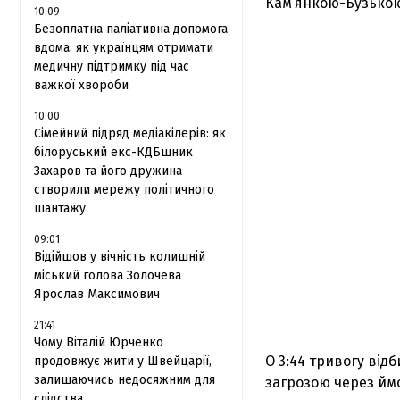
Кам’янкою-Бузькою.
10:09
Безоплатна паліативна допомога
вдома: як українцям отримати
медичну підтримку під час
важкої хвороби
10:00
Сімейний підряд медіакілерів: як
білоруський екс-КДБшник
Захаров та його дружина
створили мережу політичного
шантажу
09:01
Відійшов у вічність колишній
міський голова Золочева
Ярослав Максимович
21:41
Чому Віталій Юрченко
О 3:44 тривогу від
продовжує жити у Швейцарії,
залишаючись недосяжним для
загрозою через йм
слідства