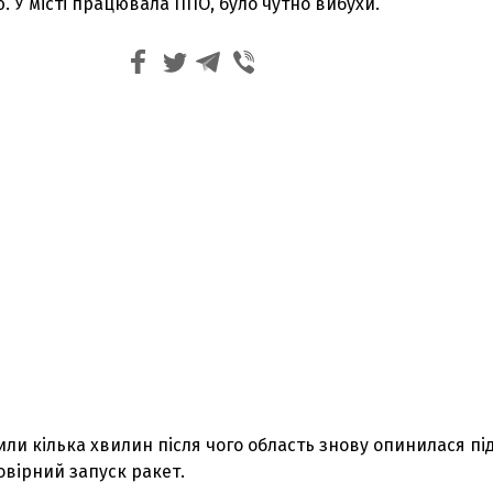
 У місті працювала ППО, було чутно вибухи.
били кілька хвилин після чого область знову опинилася пі
овірний запуск ракет.