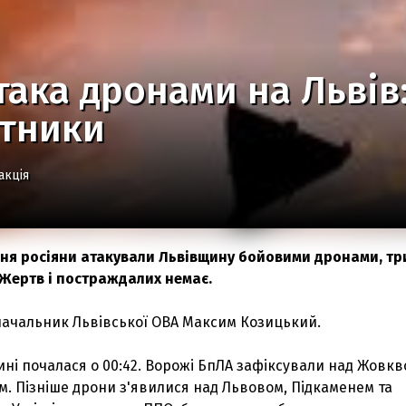
така дронами на Львів
отники
акція
есня росіяни атакували Львівщину бойовими дронами, тр
 Жертв і постраждалих немає.
начальник Львівської ОВА Максим Козицький.
ні почалася о 00:42. Ворожі БпЛА зафіксували над Жовкв
м. Пізніше дрони з'явилися над Львовом, Підкаменем та