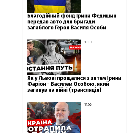
Благодійний фонд Ірини Федишин
передав авто для бригади
загиблого Героя Василя Особи
13:03
Як у Львові прощалися з зятем Ірини
Фаріон - Василем Особою, який
загинув на війні (трансляція)
11:55
д