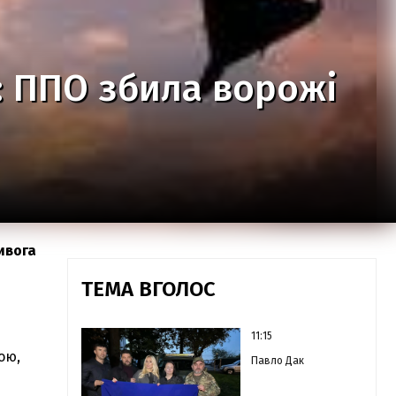
: ППО збила ворожі
ивога
ТЕМА ВГОЛОС
11:15
ою,
Павло Дак