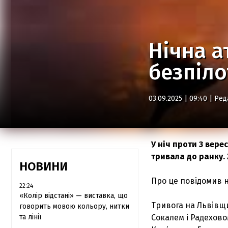
Нічна а
безпіл
03.09.2025 | 09:40 |
Ред
У ніч проти 3 вер
тривала до ранку.
НОВИНИ
Про це повідомив 
22:24
«Колір відстані» — виставка, що
Тривога на Львівщи
говорить мовою кольору, нитки
та лінії
Сокалем і Радехово