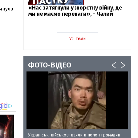
«Нас затягнули у жорстку війну, де
минула
ми не маємо переваги», - Чалий
Усі теми
ФОТО-ВІДЕО
у-35
Українські військові взяли в полон громадян