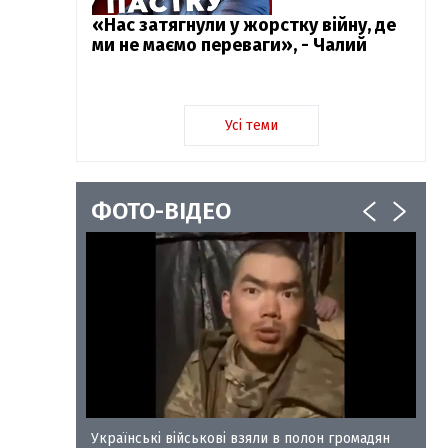
«Нас затягнули у жорстку війну, де
ми не маємо переваги», - Чалий
Усі теми
ФОТО-ВІДЕО
у-35
Українські військові взяли в полон громадян