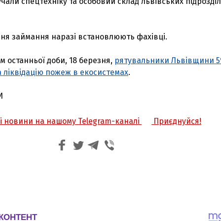
лучали спецтехніку та особовий склад львівських підрозділ
я займання наразі встановлюють фахівці.
м останньої доби, 18 березня,
рятувальники Львівщини 5
 ліквідацію пожеж в екосистемах
.
И
жі новини на нашому Telegram-каналі
Приєднуйся!