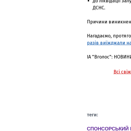
до ліквідації за
ДСНС.
Причини виникненн
Нагадаємо, протяго
разів виїжджали на
ІА "Вголос": НОВИН
Всі сві