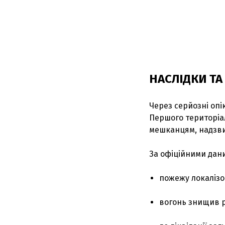
НАСЛІДКИ ТА
Через серйозні опі
Першого територіа
мешканцям, надзви
За офіційними дан
пожежу локалізов
вогонь знищив р