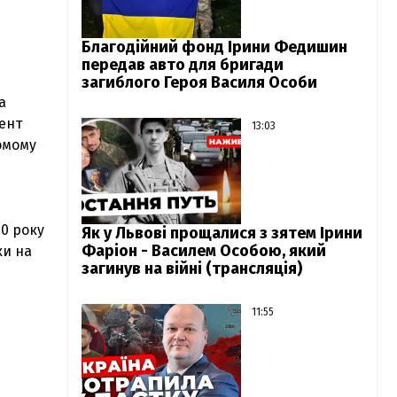
Благодійний фонд Ірини Федишин
передав авто для бригади
загиблого Героя Василя Особи
а
мент
13:03
омому
0 року
Як у Львові прощалися з зятем Ірини
Фаріон - Василем Особою, який
ки на
загинув на війні (трансляція)
11:55