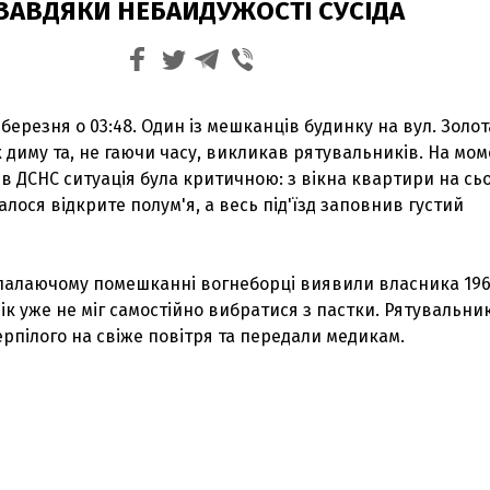
ЗАВДЯКИ НЕБАЙДУЖОСТІ СУСІДА
 березня о 03:48. Один із мешканців будинку на вул. Золот
х диму та, не гаючи часу, викликав рятувальників. На мо
ів ДСНС ситуація була критичною: з вікна квартири на сь
лося відкрите полум'я, а весь під'їзд заповнив густий
в палаючому помешканні вогнеборці виявили власника 196
к уже не міг самостійно вибратися з пастки. Рятувальни
рпілого на свіже повітря та передали медикам.