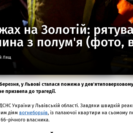
жах на Золотій: рятув
нина з полум'я (фото, 
й Лящ
 березня, у Львові сталася пожежа у дев'ятиповерховом
не призвела до трагедії.
ДСНС України у Львівській області. Завдяки швидкій реакц
ним діям
вогнеборців
, із палаючої квартири на сьомому п
66-річного власника.