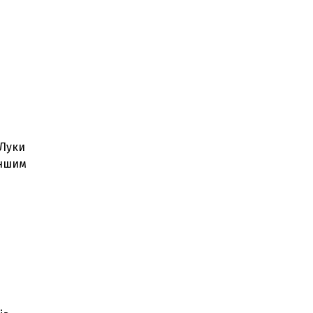
 Луки
іншим