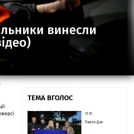
альники винесли
відео)
у
ТЕМА ВГОЛОС
ії
оверсі
11:15
Павло Дак