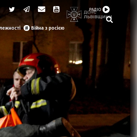
РАДІО
алежності
Війна з росією