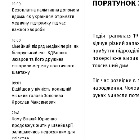
ПОРЯТУНОК 
10:09
Безоплатна паліативна допомога
вдома: як українцям отримати
медичну підтримку під час
важкої хвороби
Подія трапилася 19
10:00
відчув різкий запа
Сімейний підряд медіакілерів: як
прибуття підрозділ
білоруський екс-КДБшник
поверсі вже вирива
Захаров та його дружина
токсичний дим.
створили мережу політичного
шантажу
Під час розвідки 
09:01
народження. Чолові
Відійшов у вічність колишній
руках винесли поте
міський голова Золочева
Ярослав Максимович
21:41
Чому Віталій Юрченко
продовжує жити у Швейцарії,
залишаючись недосяжним для
слідства